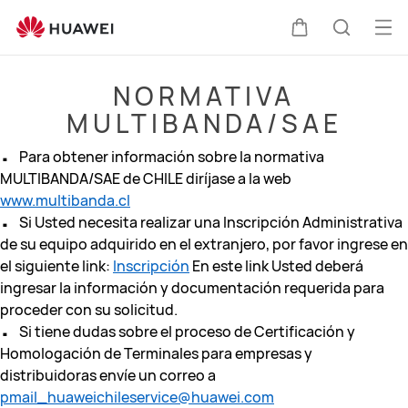
Soporte
técnico
Abri
Carrito
Búsque
HUAWEI
me
NORMATIVA
MULTIBANDA/SAE
.
Para obtener información sobre la normativa
MULTIBANDA/SAE de CHILE diríjase a la web
.
www.multibanda.cl
Si Usted necesita realizar una Inscripción Administrativa
de su equipo adquirido en el extranjero, por favor ingrese en
el siguiente link:
Inscripción
En este link Usted deberá
ingresar la información y documentación requerida para
.
proceder con su solicitud.
Si tiene dudas sobre el proceso de Certificación y
Homologación de Terminales para empresas y
distribuidoras envíe un correo a
pmail_huaweichileservice@huawei.com