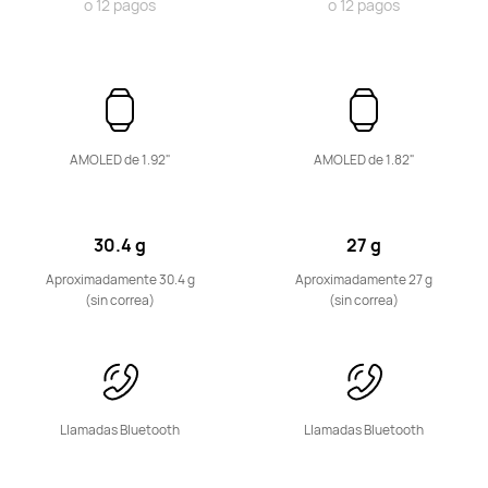
o 12 pagos
o 12 pagos
HUAWEI Band 10
Desde $ 34.990
$ 49.990
o 12 pagos
Conoce más
Comprar
AMOLED de 1.92"
AMOLED de 1.82"
30.4 g
27 g
HUAWEI Band 7
Aproximadamente 30.4 g
Aproximadamente 27 g
(sin correa)
(sin correa)
Conoce más
Llamadas Bluetooth
Llamadas Bluetooth
WATCH KIDS Series