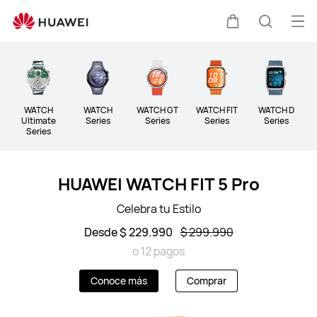
Wearables
Abri
Carrito
Búsque
me
Clo
WATCH
WATCH
WATCH GT
WATCH FIT
WATCH D
B
Ultimate
Series
Series
Series
Series
Series
HUAWEI WATCH FIT 5 Pro
Celebra tu Estilo
Desde $ 229.990
$ 299.990
o 12 pagos
Conoce más
Comprar