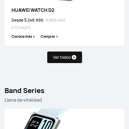
HUAWEI WATCH D2
Desde $ 249.990
$ 399.990
o 12 pagos
Conoce más
Comprar
HUAWEI WATCH GT 5 Pro
Conoce más
Ver todos
Band Series
Llena de vitalidad
HUAWEI WATCH GT 5
Conoce más