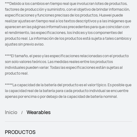
***Debido a los cambios en tiempo real que involucran lotes de productos,
factores de producción y suministro, con el objetivo de brindar información,
especificaciones y funciones precisas de los productos, Huawei puede
realizar ajustes en tiempo real a los textos descriptivos y a las imágenes que
aparecen en las páginas informativas precedentes para que coincidan con
el rendimiento, las especificaciones, los índices y los componentes del
producto real. La información de los productos está sujeta a tales cambios y
ajustes sin previo aviso.
****El tamaño, el peso y las especificaciones relacionadas con el producto
son solo valores teóricos. Las medidas reales entre los productos
individuales pueden variar. Todas las especificaciones están sujetas al
producto real.
*****La capacidad de la batería del producto es el valor típico. Es posible que
la capacidad real de la batería para cada producto individual se encuentre
apenas por encima o por debajo de la capacidad de batería nominal.
Inicio
Wearables
PRODUCTOS