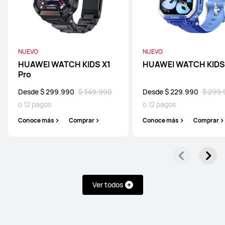
WATCH D Series
NUEVO
NUEVO
HUAWEI WATCH KIDS X1
HUAWEI WATCH KIDS
Pro
Desde $ 299.990
$ 349.990
Desde $ 229.990
$ 299
HUAWEI WATCH D2
o 12 pagos
o 12 pagos
Desde $ 249.990
$ 399.990
Conoce más
Comprar
Conoce más
Comprar
o 12 pagos
Conoce más
Comprar
Ver todos
Band Series