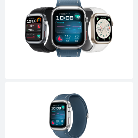
Conoce más
Comprar
HUAWEI WATCH GT 6 Pro
Desde $ 299.990
$ 349.990
o 12 pagos
Conoce más
Comprar
HUAWEI WATCH GT 6
Desde $ 199.990
$ 249.990
o 12 pagos
Conoce más
Comprar