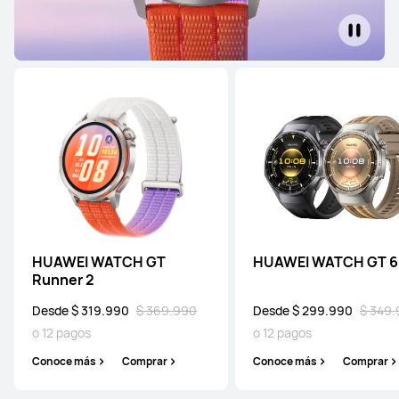
HUAWEI WATCH GT
HUAWEI WATCH GT 6
Runner 2
Desde $ 319.990
$ 369.990
Desde $ 299.990
$ 349
o 12 pagos
o 12 pagos
Conoce más
Comprar
Conoce más
Comprar