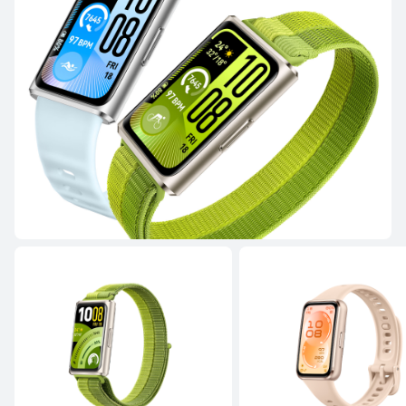
HUAWEI WATCH GT 4
Conoce más
WATCH FIT Series
NUEVO
HUAWEI WATCH FIT 5 Pro
Desde $ 229.990
$ 299.990