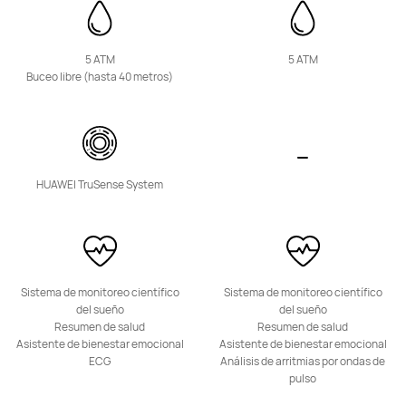
5 ATM
5 ATM
NUEVO
Buceo libre (hasta 40 metros)
HUAWEI WATCH KIDS X1 Pro
Desde $ 299.990
$ 349.990
o 12 pagos
Conoce más
Comprar
HUAWEI TruSense System
NUEVO
HUAWEI WATCH KIDS X1
Sistema de monitoreo científico
Sistema de monitoreo científico
Desde $ 229.990
$ 299.990
del sueño
del sueño
Resumen de salud
Resumen de salud
o 12 pagos
Asistente de bienestar emocional
Asistente de bienestar emocional
Conoce más
Comprar
ECG
Análisis de arritmias por ondas de
pulso