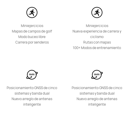
HUAWEI WATCH KIDS 4 Pro
Desde $ 109.990
$ 169.990
Miniejercicios
Miniejercicios
Mapas de campos de golf
Nueva experiencia de carrera y
o 12 pagos
Modo buceo libre
ciclismo
Carrera por senderos
Conoce más
Rutas con mapas
Notificarme
100+ Modos de entrenamiento
Posicionamiento GNSS de cinco
Posicionamiento GNSS de cinco
sistemas y banda dual
sistemas y banda dual
Nuevo arreglo de antenas
Nuevo arreglo de antenas
inteligente
inteligente