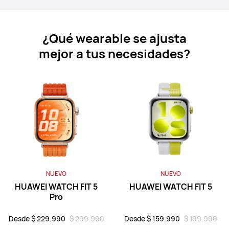
HUAWEI Band 11 Pro
¿Qué wearable se ajusta
Desde $ 59.990
mejor a tus necesidades?
o 12 pagos
Conoce más
Comprar
HUAWEI Band 11
Desde $ 42.990
$ 49.990
o 12 pagos
NUEVO
NUEVO
Conoce más
Comprar
HUAWEI WATCH FIT 5
HUAWEI WATCH FIT 5
Pro
Desde $ 229.990
$ 299.990
Desde $ 159.990
$ 199.990