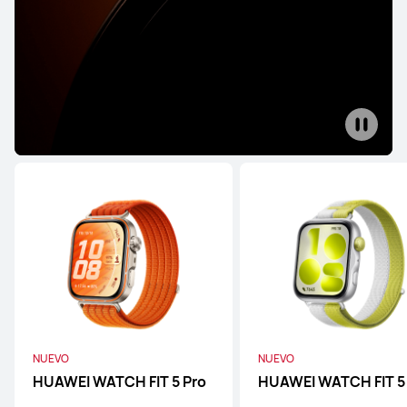
HUAWEI WATCH Ultimate 2
Desde $ 599.990
$ 1.049.990
o 12 pagos
Conoce más
Comprar
WATCH Series
HUAWEI WATCH 5
Desde $ 199.990
$ 449.990
o 12 pagos
NUEVO
NUEVO
Conoce más
Comprar
HUAWEI WATCH FIT 5 Pro
HUAWEI WATCH FIT 5