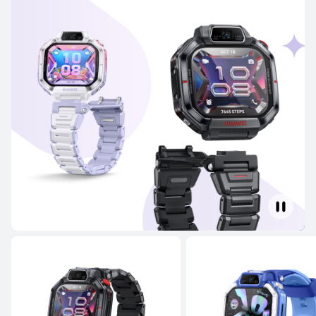
HUAWEI WATCH FIT 4
Desde $ 129.990
$ 169.990
o 12 pagos
Conoce más
Comprar
HUAWEI WATCH FIT Special Edition
Desde $ 49.990
$ 89.990
o 12 pagos
Conoce más
Comprar