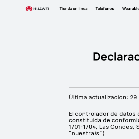
Términos
Tienda en línea
Teléfonos
Wearabl
de
Privacidad
de
Tienda
Online
Oficial
Declarac
HUAWEI
Store
Última actualización: 29
El controlador de datos
constituida de conformid
1701-1704, Las Condes, S
"nuestra/s").