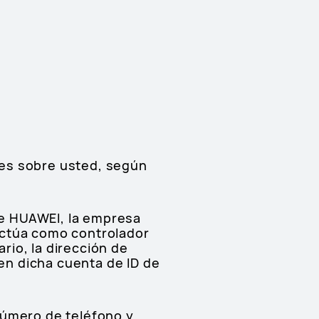
les sobre usted, según
 de HUAWEI, la empresa
actúa como controlador
io, la dirección de
 en dicha cuenta de ID de
número de teléfono y