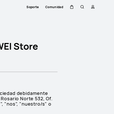
Soporte
Comunidad
Carrito
Búsqueda
perfil
Close
WEI Store
sociedad debidamente
 Rosario Norte 532, Of.
, "nos", "nuestro/s" o