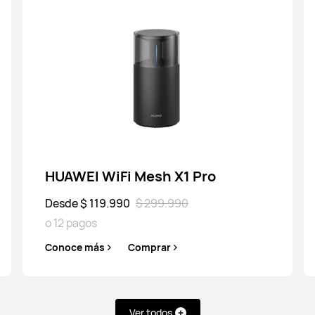
HUAWEI WiFi Mesh X1 Pro
Desde $ 119.990
$ 299.990
o 12 pagos
h X1 Pro
HUAWE
Conoce más
Comprar
299.990
Desde
mprar
Conoc
Ver todos