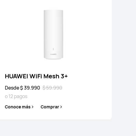
HUAWEI WiFi Mesh 3+
Desde $ 39.990
$ 59.990
o 12 pagos
I WiFi Mesh 3+
Conoce más
Comprar
 $ 39.990
$ 59.990
o 12 pagos
e más
Comprar