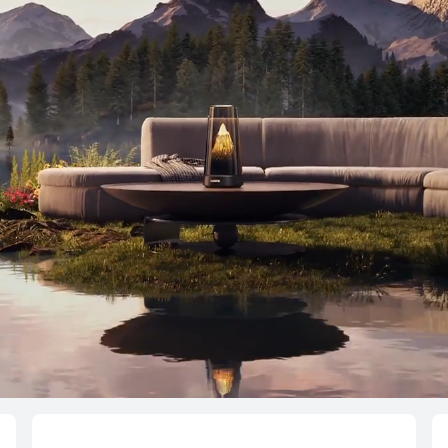
HUAWEI Wi-Fi Me
Desde $ 169.990
$ 
o 12 pagos
Conoce más
Co