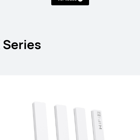
/AX Series
 Series