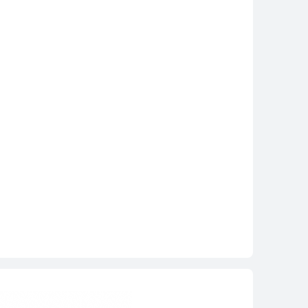
Fi AX3 (Dual-core)
Conoce más