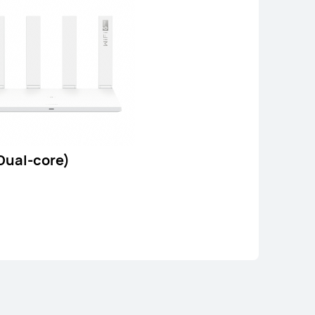
Fi AX3 (Quad-core)
Conoce más
Dual-core)