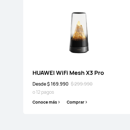
HUAWEI WiFi Mesh X3 Pro
Desde $ 169.990
$ 299.990
o 12 pagos
HUAWEI WiFi Mes
Conoce más
Comprar
Desde $ 119.990
$ 
o 12 pagos
Conoce más
Co