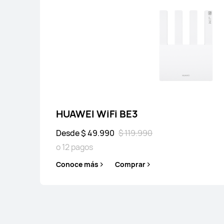
HUAWEI WiFi
Conoce más
HUAWEI WiFi BE3
Desde $ 49.990
$ 119.990
o 12 pagos
Conoce más
Comprar