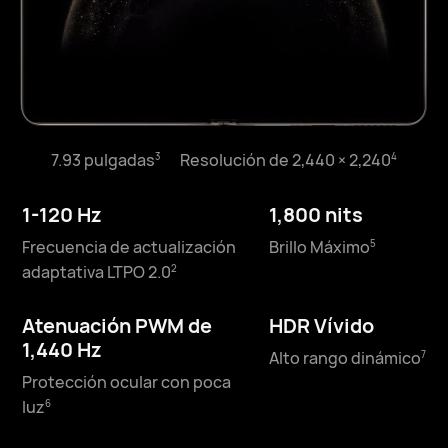
7.93 pulgadas⁠
Resolución de 2,440 × 2,240⁠
3
4
6.45 pulgadas⁠
Resolución de 2,440 × 1,080⁠
3
4
1-120 Hz
1,800 nits
1-120 Hz
2,500 nits
Frecuencia de actualización
Brillo Máximo⁠
5
Frecuencia de actualización
Brillo Máximo⁠
5
adaptativa LTPO 2.0⁠
2
adaptativa LTPO 2.0⁠
2
Atenuación PWM de
HDR Vívido
Atenuación PWM de
HDR Vívido
1,440 Hz
Alto rango dinámico⁠
7
1440 Hz
Alto rango dinámico⁠
7
Protección ocular con poca
Protección ocular con poca
luz⁠
6
luz⁠
6