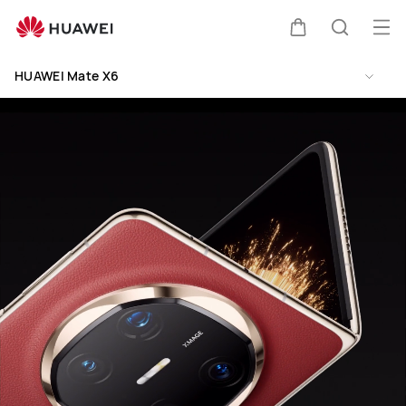
HUAWEI
Mobile
Abri
Carrito
Búsque
Phones
me
Clo
HUAWEI Mate X6