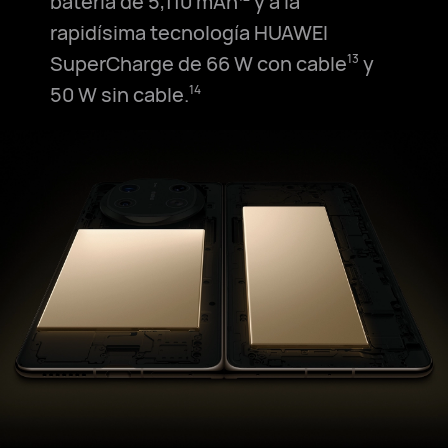
batería de 5,110 mAh⁠
y a la
rapidísima tecnología HUAWEI
SuperCharge de 66 W con cable⁠
y
13
50 W sin cable.⁠
14