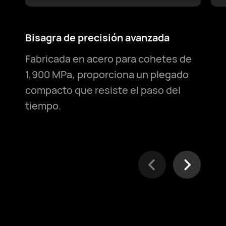
Bisagra de precisión avanzada
Res
de 
Fabricada en acero para cohetes de
Gar
1,900 MPa, proporciona un plegado
ma
compacto que resiste el paso del
agu
tiempo.
una