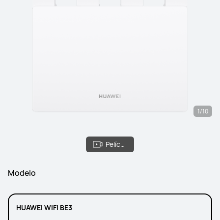
1/10
Película
Modelo
HUAWEI WiFi BE3