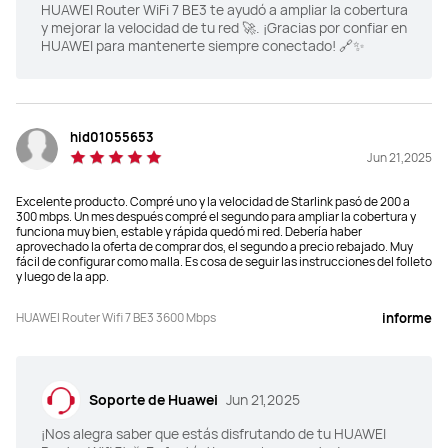
HUAWEI Router WiFi 7 BE3 te ayudó a ampliar la cobertura
y mejorar la velocidad de tu red 🚀. ¡Gracias por confiar en
HUAWEI para mantenerte siempre conectado! 🔗✨
hid01055653
Jun 21,2025
Excelente producto. Compré uno y la velocidad de Starlink pasó de 200 a
300 mbps. Un mes después compré el segundo para ampliar la cobertura y
funciona muy bien, estable y rápida quedó mi red. Debería haber
aprovechado la oferta de comprar dos, el segundo a precio rebajado. Muy
fácil de configurar como malla. Es cosa de seguir las instrucciones del folleto
y luego de la app.
HUAWEI Router Wifi 7 BE3 3600 Mbps
informe
Soporte de Huawei
Jun 21,2025
¡Nos alegra saber que estás disfrutando de tu HUAWEI