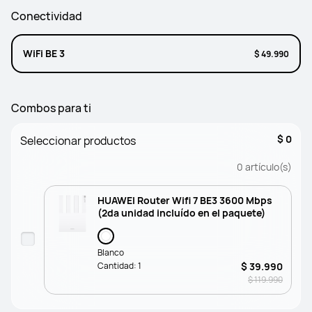
Conectividad
WiFi BE 3
$ 49.990
Combos para ti
$ 0
Seleccionar productos
0
artículo(s)
HUAWEI Router Wifi 7 BE3 3600 Mbps
(2da unidad incluído en el paquete)
Blanco
Cantidad:
1
$ 39.990
$ 119.990