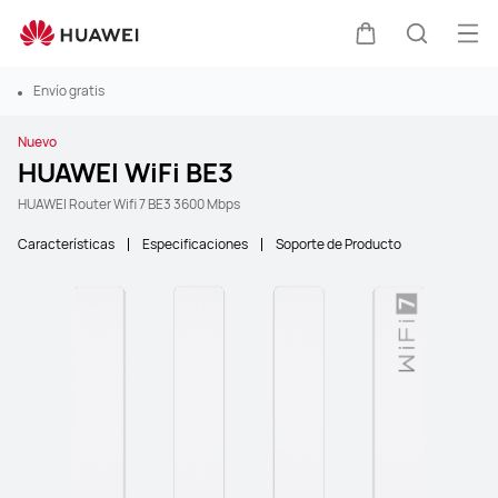
Abr
Carrito
Búsque
Envío gratis
Nuevo
HUAWEI WiFi BE3
HUAWEI Router Wifi 7 BE3 3600 Mbps
Características
Especificaciones
Soporte de Producto