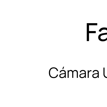
F
Cámara U