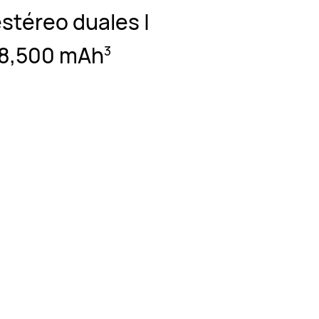
estéreo duales |
 8,500 mAh⁠
3