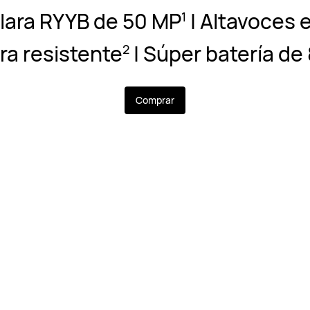
lara RYYB de 50 MP⁠
| Altavoces 
1
a resistente⁠
| Súper batería de
2
Comprar