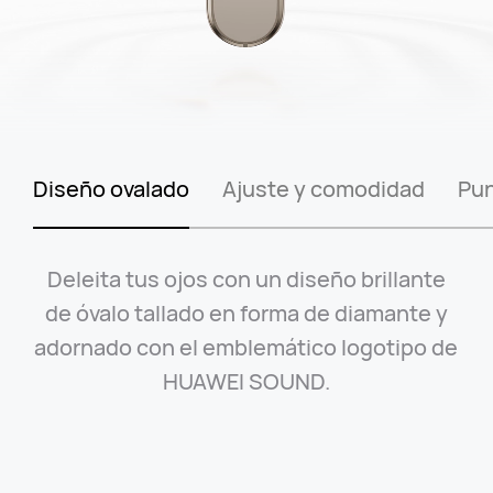
eño ovalado
Ajuste y comodidad
Puntas de 
Disfruta de un ajuste más ligero y
cómodo, perfeccionado mediante
pruebas y análisis ergonómicos en más
de
10000+
muestras de oídos y más de
1000+
modelos.