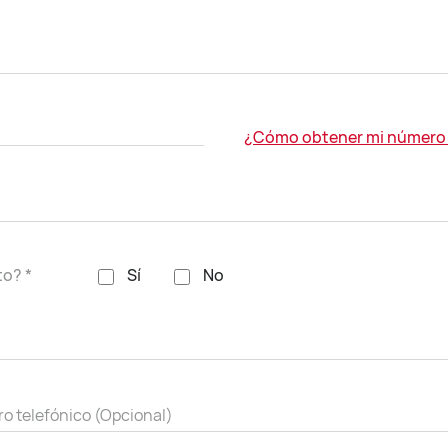
¿Cómo obtener mi número d
o? *
Sí
No