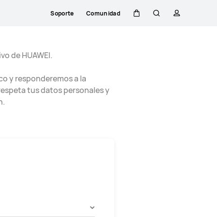
Soporte
Comunidad
Carrito
Búsqueda
perfil
ivo de HUAWEI.
co y responderemos a la
respeta tus datos personales y
n.