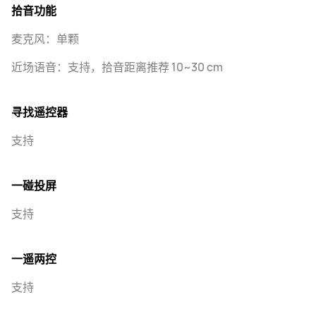
拾音功能
麦克风：单颗
近场语音：支持，拾音距离推荐 10~30 cm
寻找遥控器
支持
一碰投屏
支持
一遥两控
支持