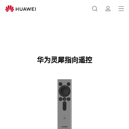
华
为
打
搜
简
灵
开
犀
指
菜
索
介
向
华为灵犀指向遥控
购买
单
遥
控
华为灵犀指向遥控
规
格
参
数