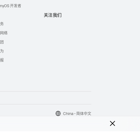
onyOS 开发者
关注我们
务
网络
团
为
报
China - 简体中文