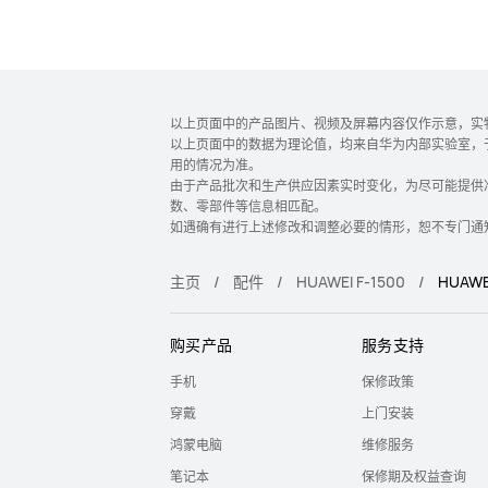
以上页面中的产品图片、视频及屏幕内容仅作示意，实
以上页面中的数据为理论值，均来自华为内部实验室，
用的情况为准。
由于产品批次和生产供应因素实时变化，为尽可能提供
数、零部件等信息相匹配。
如遇确有进行上述修改和调整必要的情形，恕不专门通
主页
配件
HUAWEI F-1500
HUAWE
购买产品
服务支持
手机
保修政策
穿戴
上门安装
鸿蒙电脑
维修服务
笔记本
保修期及权益查询