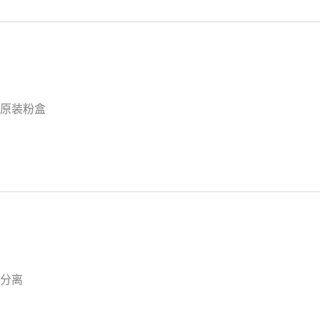
原装粉盒
分离