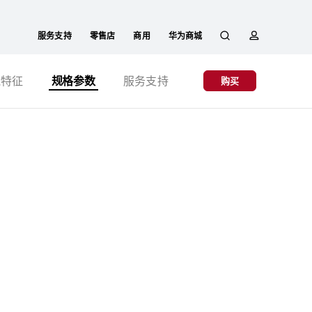
服务支持
零售店
商用
华为商城
搜
简
能特征
规格参数
服务支持
购买
索
介