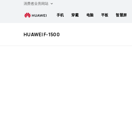
HUAWEI
消费者业务网站
F-
手机
穿戴
电脑
平板
智慧屏
1500
规
格
HUAWEI F-1500
参
数