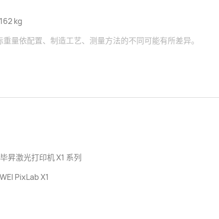
162 kg
际重量依配置、制造工艺、测量方法的不同可能有所差异。
毕昇激光打印机 X1 系列
WEI PixLab X1