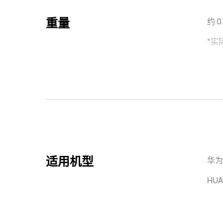
重量
约 0.
*实
适用机型
华为
HUA