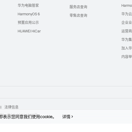
华为电脑管家
Harm
服务店查询
HarmonyOS 6
华为云
零售店查询
预置应用公示
企业业
HUAWEI HiCar
运营商
华为集
加入华
内容举
法律信息
权利。
粤A2-20044005号
表示您同意我们使用cookie。
详情