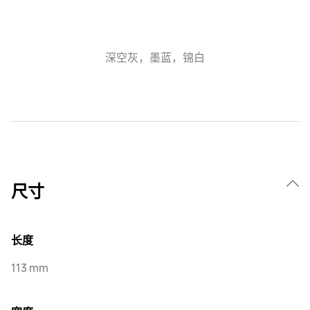
深空灰，墨蓝，锦白
尺寸
长度
113 mm