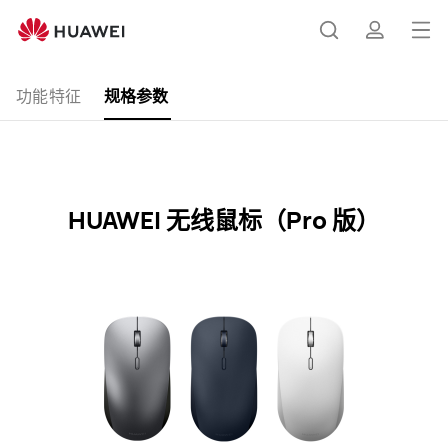
HUAWEI
无
打
搜
简
线
开
鼠
功能特征
规格参数
标
菜
索
介
规
单
格
参
数
HUAWEI 无线鼠标（Pro 版）