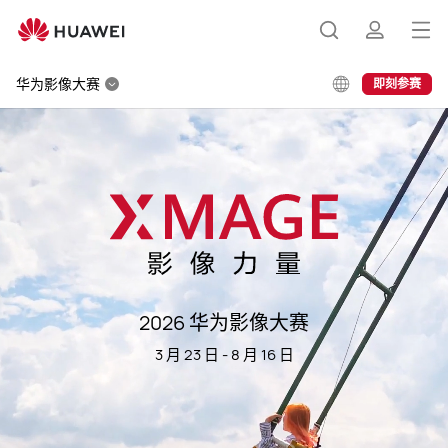
华
为
打
搜
简
影
开
像
华为影像大赛
即刻参赛
大
菜
索
介
赛
单
（XMAGE
Awards）
获
奖
作
品
2026 华为影像大赛
3 月 23 日 - 8 月 16 日