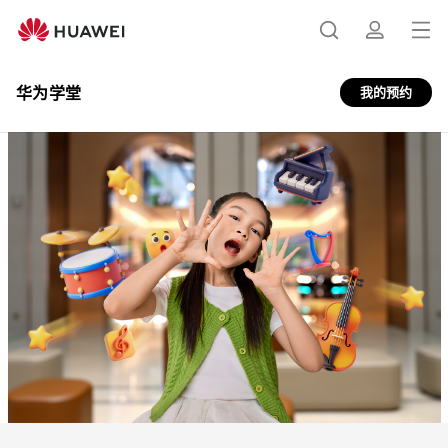
华
为
打
搜
简
学
开
堂
华为学堂
我的预约
菜
索
介
单