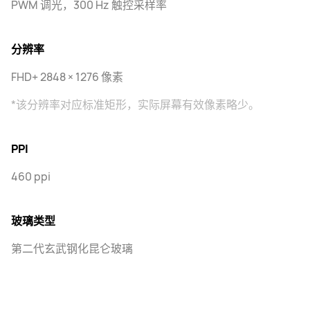
PWM 调光，300 Hz 触控采样率
分辨率
FHD+ 2848 × 1276 像素
*该分辨率对应标准矩形，实际屏幕有效像素略少。
PPI
460 ppi
玻璃类型
第二代玄武钢化昆仑玻璃