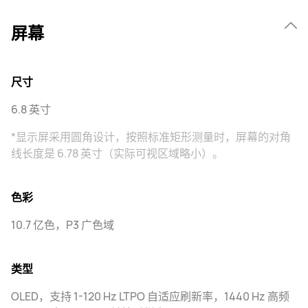
屏幕
尺寸
6.8 英寸
*显示屏采用圆角设计，按照标准矩形测量时，屏幕的对角
线长度是 6.78 英寸（实际可视区域略小）。
色彩
10.7 亿色，P3 广色域
类型
OLED，支持 1-120 Hz LTPO 自适应刷新率，1440 Hz 高频