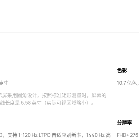
色彩
 英寸
10.7 亿
示屏采用圆角设计，按照标准矩形测量时，屏幕的
线长度是 6.58 英寸（实际可视区域略小）。
分辨率
D，支持 1-120 Hz LTPO 自适应刷新率，1440 Hz 高
FHD+ 276