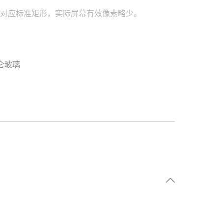
率对应标准矩形，实际屏幕有效像素略少。
仑玻璃