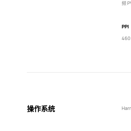
频 
PPI
460
操作系统
Har