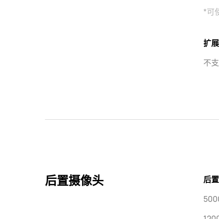
*可
扩展
不支
后置摄像头
后置
50
12