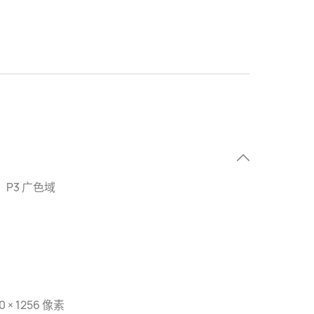
色，P3 广色域
0 × 1256 像素