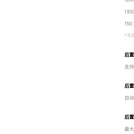
13
15
*不
后置
支持
后置
自动
后置
最大可