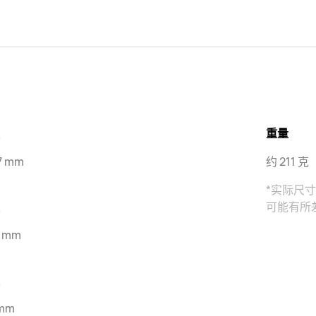
重量
.7 mm
约 211 
*实际尺
可能有所
4 mm
 mm