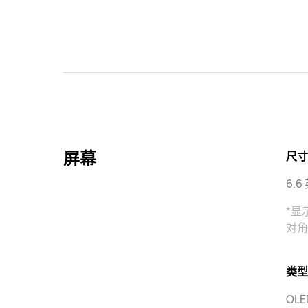
屏幕
尺寸
6.6
*显
对角
类型
OLE