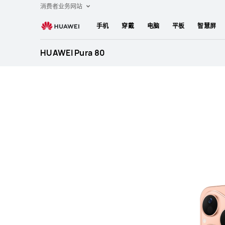
HUAWEI
消费者业务网站
Pura
手机
穿戴
电脑
平板
智慧屏
80
规
HUAWEI Pura 80
格
参
数