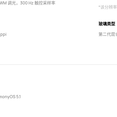
PWM 调光，300 Hz 触控采样率
*该分辨
玻璃类型
 ppi
第二代昆
monyOS 5.1