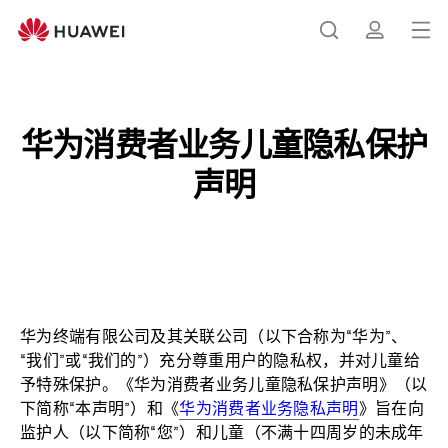
华
为
打
搜
简
消
开
费
者
菜
索
介
业
华为消费者业务儿童隐私保护
单
务
声明
儿
童
隐
私
保
护
声
华为终端有限公司及其关联公司（以下合称为“华为”、
明
“我们”或“我们的”）充分尊重用户的隐私权，并对儿童给
–
予特殊保护。《华为消费者业务儿童隐私保护声明》（以
华
下简称“本声明”）和《
华为消费者业务隐私声明
》旨在向
为
监护人（以下简称“您”）和儿童（不满十四周岁的未成年
官