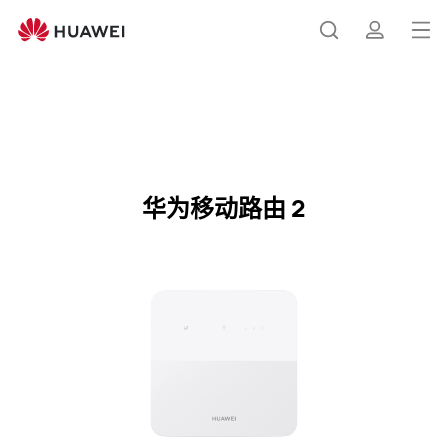
华
为
打
搜
简
移
开
动
路
菜
索
介
由
华为移动路由 2
购买
单
2
参
华为移动路由 2
数
规
格