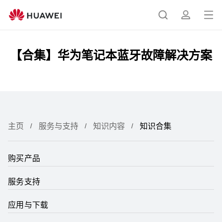
知
识
打
搜
简
合
开
集
【合集】华为笔记本蓝牙故障解决方案
菜
索
介
单
主页
服务与支持
知识内容
知识合集
购买产品
服务支持
应用与下载