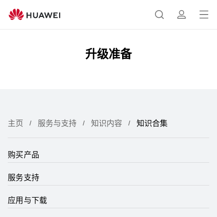
知
识
打
搜
简
合
开
集
升级准备
菜
索
介
单
主页
服务与支持
知识内容
知识合集
购买产品
服务支持
应用与下载