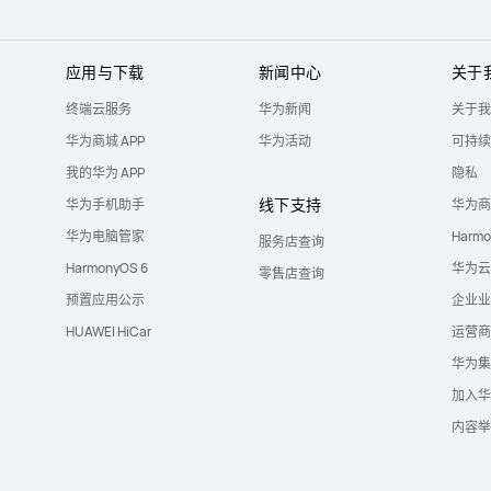
应用与下载
新闻中心
关于
终端云服务
华为新闻
关于我
华为商城 APP
华为活动
可持续
我的华为 APP
隐私
线下支持
华为手机助手
华为商
华为电脑管家
Harm
服务店查询
HarmonyOS 6
华为云
零售店查询
预置应用公示
企业业
HUAWEI HiCar
运营商
华为集
加入华
内容举