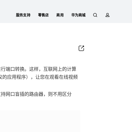
服务支持
零售店
商用
华为商城
搜
简
索
介
由器自动进行端口转换。这样，互联网上的计算
nP 协议的应用程序），让您在观看在线视频
若是支持网口盲插的路由器，则不用区分