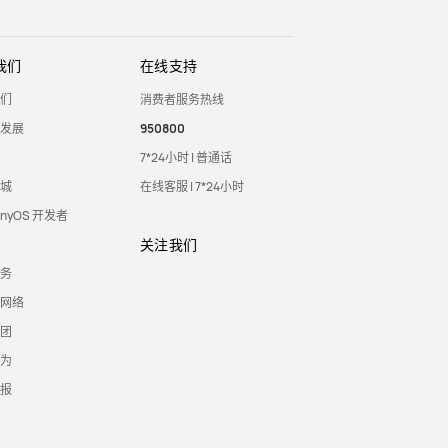
我们
在线支持
们
消费者服务热线
发展
950800
7*24小时 | 普通话
城
在线客服 | 7*24小时
onyOS 开发者
关注我们
务
网络
团
为
报