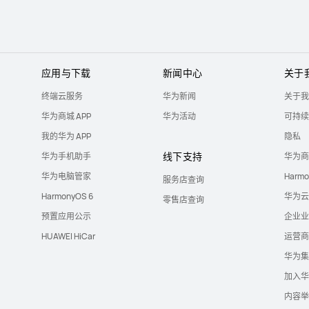
应用与下载
新闻中心
关于
终端云服务
华为新闻
关于我
华为商城 APP
华为活动
可持续
我的华为 APP
隐私
线下支持
华为手机助手
华为商
华为电脑管家
Harm
服务店查询
HarmonyOS 6
华为云
零售店查询
预置应用公示
企业业
HUAWEI HiCar
运营商
华为集
加入华
内容举