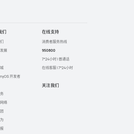
我们
在线支持
们
消费者服务热线
发展
950800
7*24小时 | 普通话
城
在线客服 | 7*24小时
onyOS 开发者
关注我们
务
网络
团
为
报