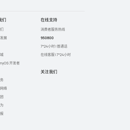
我们
在线支持
们
消费者服务热线
发展
950800
7*24小时 | 普通话
城
在线客服 | 7*24小时
onyOS 开发者
关注我们
务
网络
团
为
报