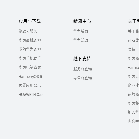
应用与下载
新闻中心
关于
终端云服务
华为新闻
关于我
华为商城 APP
华为活动
可持续
我的华为 APP
隐私
线下支持
华为手机助手
华为商
华为电脑管家
Harm
服务店查询
HarmonyOS 6
华为云
零售店查询
预置应用公示
企业业
HUAWEI HiCar
运营商
华为集
加入华
内容举