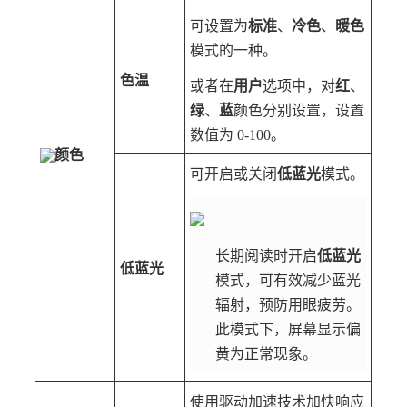
可设置为
标准
、
冷色
、
暖色
模式的一种。
色温
或者在
用户
选项中，对
红
、
绿
、
蓝
颜色分别设置，设置
数值为 0-100。
颜色
可开启或关闭
低蓝光
模式。
长期阅读时开启
低蓝光
低蓝光
模式，可有效减少蓝光
辐射，预防用眼疲劳。
此模式下，屏幕显示偏
黄为正常现象。
使用驱动加速技术加快响应