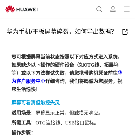
打
搜
简
开
索
介
菜
华为手机/平板屏幕碎裂，如何导出数据？
单
您可根据屏幕当前状态按照以下对应方式进入系统，
如果缺少以下操作的硬件设备（如OTG线、拓展坞
等）或以下方法尝试失败，请您携带购机凭证前往
华
为客户服务中心
详细咨询，我们将竭诚为您服务，祝
您生活愉快
！
屏幕可看清但触控失灵
适用场景
：屏幕显示正常，但触摸无响应。
所需工具
：OTG连接线、USB接口鼠标。
操作步骤：