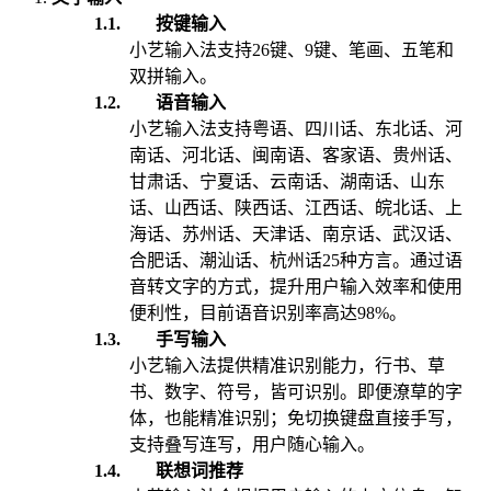
1.1.
按键输入
小艺输入法支持26键、9键、笔画、五笔和
双拼输入。
1.2.
语音输入
小艺输入法支持粤语、四川话、东北话、河
南话、河北话、闽南语、客家语、贵州话、
甘肃话、宁夏话、云南话、湖南话、山东
话、山西话、陕西话、江西话、皖北话、上
海话、苏州话、天津话、南京话、武汉话、
合肥话、潮汕话、杭州话25种方言。
通过
语
音转文字
的方式，提升用户输入效率和使用
便利性
，目前
语音识别率高达
98%
。
1.3.
手写
输入
小艺输入法提供精准识别能力，行书、草
书、数字、符号，皆可识别。即便潦草的字
体，也能精准识别；免切换键盘直接手写，
支持叠写连写，用户随心输入。
1.4.
联想词推荐