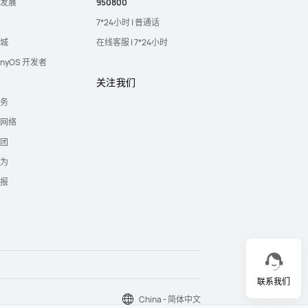
发展
950800
7*24小时 | 普通话
城
在线客服 | 7*24小时
onyOS 开发者
关注我们
务
网络
团
为
报
联系我们
China - 简体中文