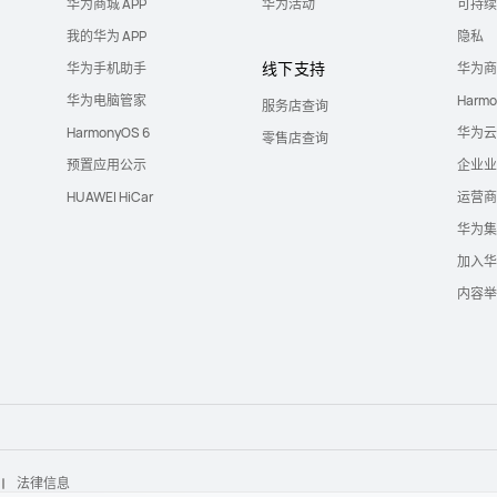
华为商城 APP
华为活动
可持续
我的华为 APP
隐私
线下支持
华为手机助手
华为商
华为电脑管家
Harm
服务店查询
HarmonyOS 6
华为云
零售店查询
预置应用公示
企业业
HUAWEI HiCar
运营商
华为集
加入华
内容举
法律信息