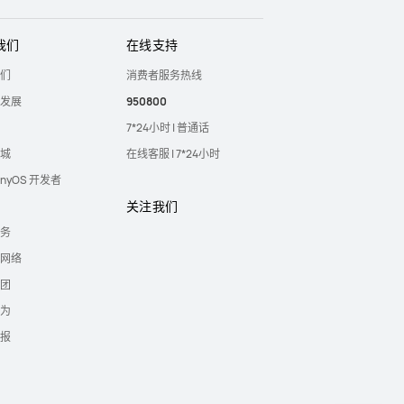
我们
在线支持
们
消费者服务热线
发展
950800
7*24小时 | 普通话
城
在线客服 | 7*24小时
onyOS 开发者
关注我们
务
网络
团
为
报