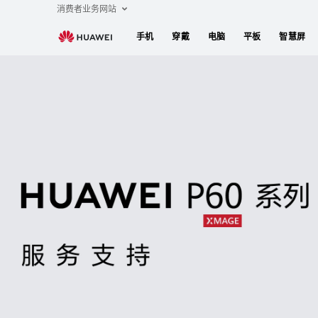
HUAWEI
消费者业务网站
P60
手机
穿戴
电脑
平板
智慧屏
系
列
服
务
支
持