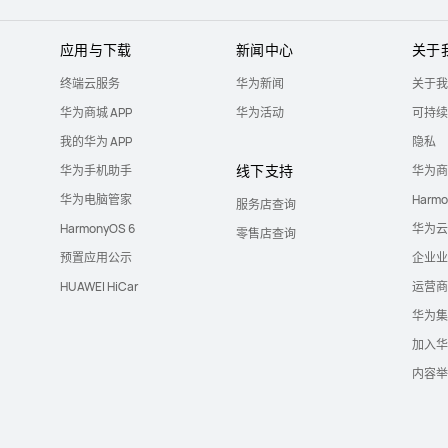
应用与下载
新闻中心
关于
终端云服务
华为新闻
关于我
华为商城 APP
华为活动
可持续
我的华为 APP
隐私
线下支持
华为手机助手
华为商
华为电脑管家
Harm
服务店查询
HarmonyOS 6
华为云
零售店查询
预置应用公示
企业业
HUAWEI HiCar
运营商
华为集
加入华
内容举