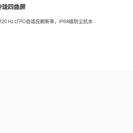
玲珑四曲屏
-120 Hz LTPO自适应刷新率，IP68级防尘抗水