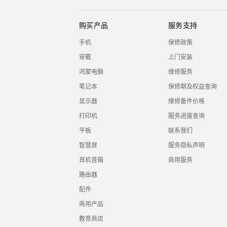
购买产品
服务支持
手机
保修政策
穿戴
上门安装
鸿蒙电脑
维修服务
笔记本
保修期及权益查询
显示器
维修备件价格
打印机
服务进度查询
平板
联系我们
智慧屏
服务隐私声明
耳机音箱
商用服务
路由器
配件
商用产品
教育商店