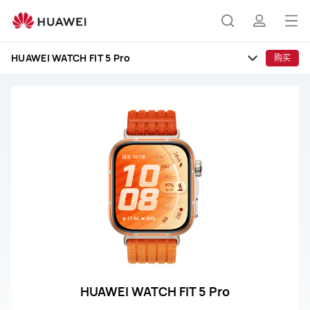
HUAWEI
WATCH
打
搜
简
FIT
开
5
HUAWEI WATCH FIT 5 Pro
购买
Pro
菜
索
介
售
单
后
服
务
与
支
持
HUAWEI WATCH FIT 5 Pro