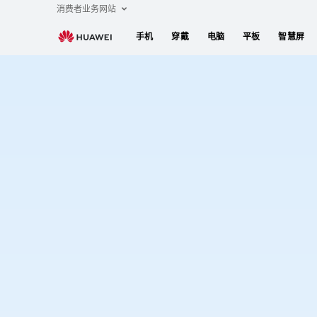
悦
消费者业务网站
动
手机
穿戴
电脑
平板
智慧屏
三
环