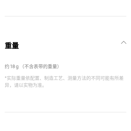
重量
约 18 g （不含表带的重量）
*实际重量依配置、制造工艺、测量方法的不同可能有所差
异，请以实物为准。