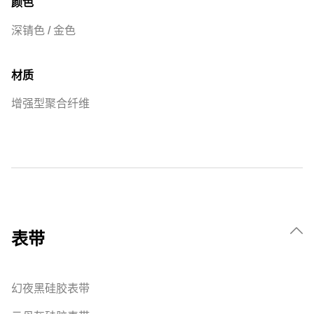
颜色
深锖色 / 金色
材质
增强型聚合纤维
表带
幻夜黑硅胶表带