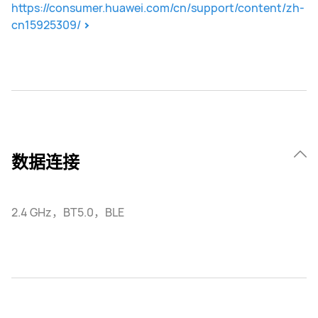
https://consumer.huawei.com/cn/support/content/zh-
cn15925309/
数据连接
2.4 GHz，BT5.0，BLE