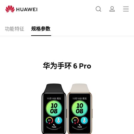
华
为
打
搜
简
手
开
环
功能特征
规格参数
6
菜
索
介
Pro
单
规
格
参
华为手环 6 Pro
数