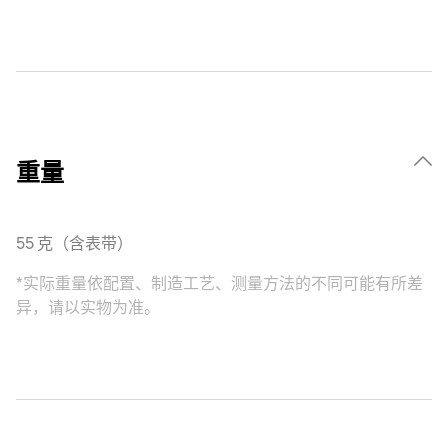
重量
55 克（含表带）
*实际重量依配置、制造工艺、测量方法的不同可能有所差
异，请以实物为准。