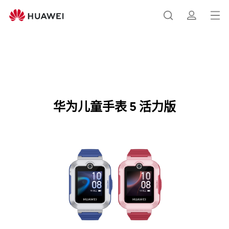
华
为
打
搜
简
儿
开
童
手
菜
索
介
表
华为儿童手表 5 活力版
购买
单
5
活
华为儿童手表 5 活力版
力
版
规
格
参
数