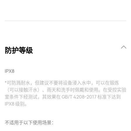
防护等级
IPX8
*可防溅耐水，但建议不要将设备浸入水中，可以在锻炼
（可以接触汗水）、雨天和洗手时佩戴和使用。在受控实验
室条件下经测试，其效果在 GB/T 4208-2017 标准下达到
IPX8 级别。
不适用于以下使用场景：