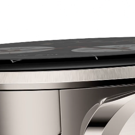
T 6 Pro
HUAW
买
了