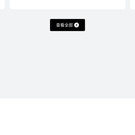
查看全部
 GT 7
HUAWEI 
买
了