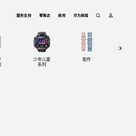
服务支持
零售店
商用
华为商城
搜
简
T 系列
WATCH D 系列
手环系列
索
介
环
少年儿童
配件
华为运动健康
列
系列
o
ULTIMATE