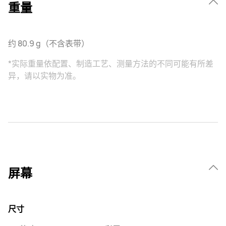
重量
约 80.9 g（不含表带）
*实际重量依配置、制造工艺、测量方法的不同可能有所差
异，请以实物为准。
屏幕
尺寸