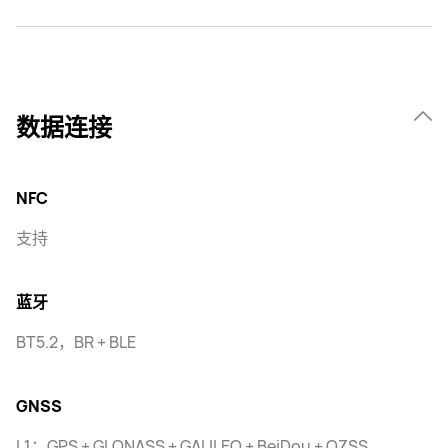
数据连接
NFC
支持
蓝牙
BT5.2，BR + BLE
GNSS
L1：GPS + GLONASS + GALILEO + BeiDou + QZSS