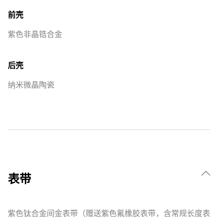
前壳
紫色非晶锆合金
后壳
纳米微晶陶瓷
表带
紫色钛合金间金表带（赠送紫色氟橡胶表带，含常规长度表