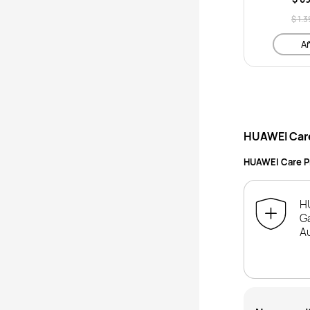
$ 1.
Añ
HUAWEI Car
HUAWEI Care P
H
Ga
A