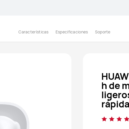
Características
Especificaciones
Soporte
HUAWE
h de m
liger
rápida