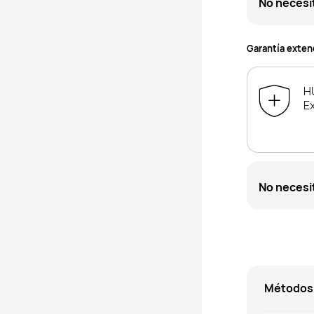
No necesi
Garantía exte
H
E
No necesi
Métodos 