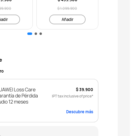
399.900
$ 1.099.900
$ 349.
adir
Añadir
Añad
e
ro
UAWEI Loss Care
$ 39.900
rantía de Pérdida
IPT tax inclusive of price*
udio 12 meses
Descubre más