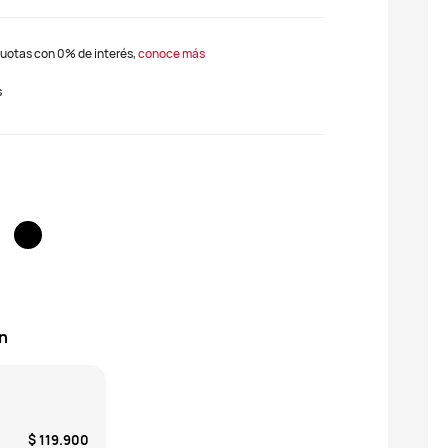
2 cuotas con 0% de interés,
conoce más
s
n
$ 119.900