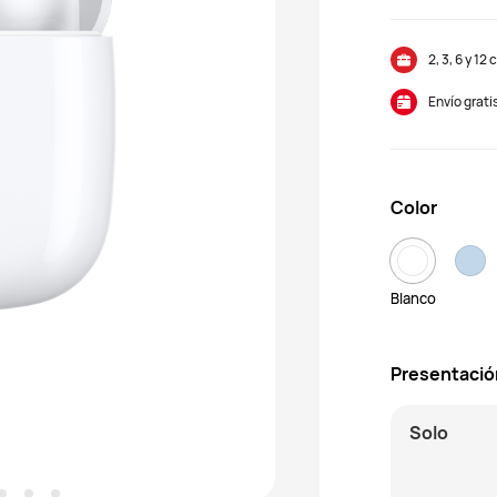
2, 3, 6 y 1
Envío grati
Color
Blanco
Presentació
Solo