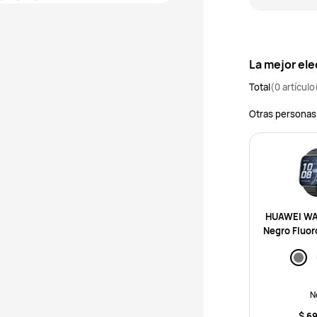
La mejor ele
Total
(0 artículo
Otras personas
HUAWEI WAT
Negro Fluor
rap, hasta 1
ía, compatib
ndroid, gran
N
$ 6