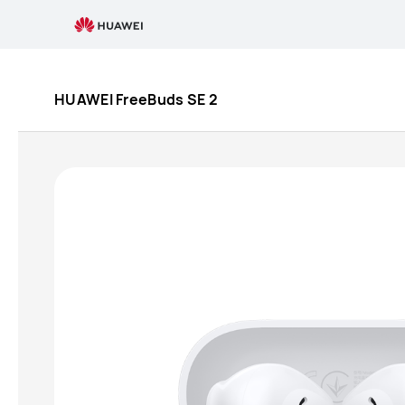
HUAWEI
FreeBuds
HUAWEI FreeBuds SE 2
SE
2