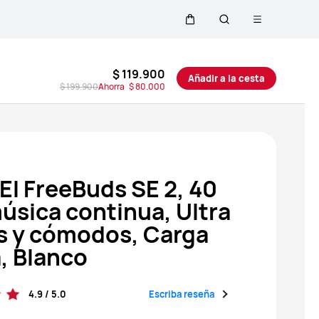
Abrir menú
Carrito
Búsqueda
$ 119.900
Añadir a la cesta
$ 199.900
Ahorra
$ 80.000
I FreeBuds SE 2, 40
úsica continua, Ultra
os y cómodos, Carga
, Blanco
Escriba reseña
4.9 / 5.0