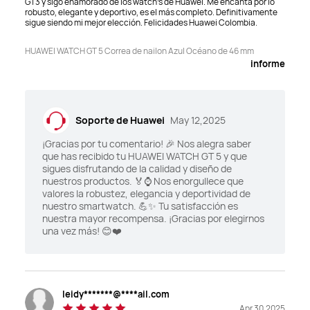
GT3 y sigo enamorado de los watch's de Huawei. Me encanta por lo
S
S
robusto, elegante y deportivo, es el más completo. Definitivamente
sigue siendo mi mejor elección. Felicidades Huawei Colombia.
Golf
Golf
HUAWEI WATCH GT 5 Correa de nailon Azul Océano de 46 mm
N
S
informe
Buceo
Buceo
N
S (40m)
Soporte de Huawei
May 12,2025
Bienestar emocional
Bienestar emocional
¡Gracias por tu comentario! 🎉 Nos alegra saber
que has recibido tu HUAWEI WATCH GT 5 y que
S
S
sigues disfrutando de la calidad y diseño de
nuestros productos. 🏅⌚ Nos enorgullece que
Sistema Mundial de 
Sistema Mundial de 
valores la robustez, elegancia y deportividad de
Navegación por Satélite 
Navegación por Satélite 
nuestro smartwatch. 💪✨ Tu satisfacción es
(GNSS)
(GNSS)
nuestra mayor recompensa. ¡Gracias por elegirnos
una vez más! 😊❤️
"Posicionamiento GNSS de 
"Posicionamiento GNSS de 
doble banda y cinco sistemas

doble banda y cinco sistemas

Sistema de posicionamiento 
Sistema de posicionamiento 
HUAWEI Sunflower"
HUAWEI Sunflower"
leidy*******@****ail.com
Mercado de aplicaciones
Mercado de aplicaciones
Apr 30,2025