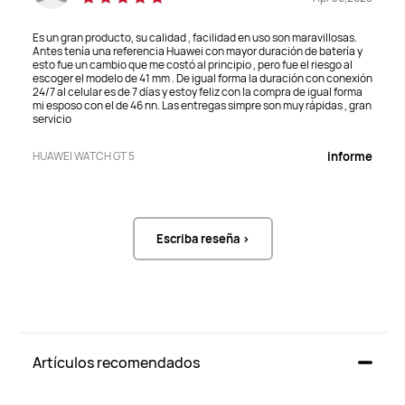
S
S
Es un gran producto, su calidad , facilidad en uso son maravillosas.
Antes tenía una referencia Huawei con mayor duración de batería y
esto fue un cambio que me costó al principio , pero fue el riesgo al
escoger el modelo de 41 mm . De igual forma la duración con conexión
24/7 al celular es de 7 días y estoy feliz con la compra de igual forma
524 mAh.
524mAh.
mi esposo con el de 46 nn. Las entregas simpre son muy rápidas , gran
servicio
Tienda para carátulas de 
Tienda para carátulas de 
HUAWEI WATCH GT 5
informe
reloj 
reloj 
S
S
Medición de la frecuencia 
Medición de la frecuencia 
Escriba reseña >
cardiaca en tiempo real
cardiaca en tiempo real
S
S
Artículos recomendados