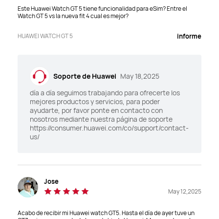
Recubrimiento súper duro
Recubrimiento súper duro
Este Huawei Watch GT 5 tiene funcionalidad para eSim? Entre el
S
S
Watch GT 5 vs la nueva fit 4 cual es mejor?
HUAWEI WATCH GT 5
informe
45.8mm X 45.8mm X 10.7mm
46.3mm X 46.3mm X 10.9mm.
Soporte de Huawei
May 18,2025
Case
Case
día a día seguimos trabajando para ofrecerte los
Acero inoxidable
Aleación de titanio
mejores productos y servicios, para poder
ayudarte, por favor ponte en contacto con
nosotros mediante nuestra página de soporte
Peso (sin correa)
Peso (sin correa)
https://consumer.huawei.com/co/support/contact-
us/
48g.
53g.
Uso máximo
Uso máximo
14 días para uso máximo 9 días 
14 días para uso máximo 9 días 
para uso regular
para uso regular
Jose
May 12,2025
Compatible con iOS y 
Compatible con iOS y 
Android
Android
Acabo de recibir mi Huawei watch GT5. Hasta el día de ayer tuve un