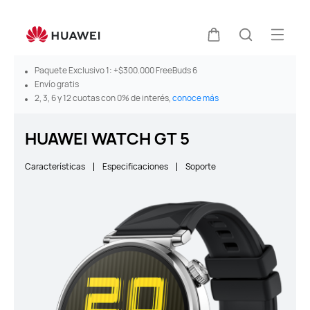
Abrir
Carrito
Búsqueda
Paquete Exclusivo 1: +$300.000 FreeBuds 6
Envío gratis
2, 3, 6 y 12 cuotas con 0% de interés,
conoce más
HUAWEI WATCH GT 5
Características
Especificaciones
Soporte