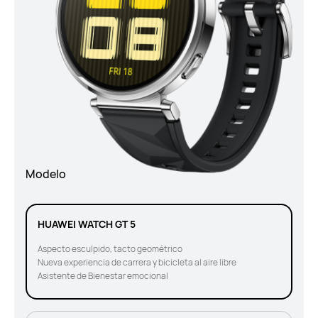
Modelo
HUAWEI WATCH GT 5
Aspecto esculpido, tacto geométrico
Nueva experiencia de carrera y bicicleta al aire libre
Asistente de Bienestar emocional