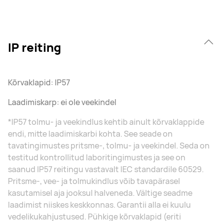
IP reiting
Kõrvaklapid: IP57
Laadimiskarp: ei ole veekindel
*IP57 tolmu- ja veekindlus kehtib ainult kõrvaklappide
endi, mitte laadimiskarbi kohta. See seade on
tavatingimustes pritsme-, tolmu- ja veekindel. Seda on
testitud kontrollitud laboritingimustes ja see on
saanud IP57 reitingu vastavalt IEC standardile 60529.
Pritsme-, vee- ja tolmukindlus võib tavapärasel
kasutamisel aja jooksul halveneda. Vältige seadme
laadimist niiskes keskkonnas. Garantii alla ei kuulu
vedelikukahjustused. Pühkige kõrvaklapid (eriti