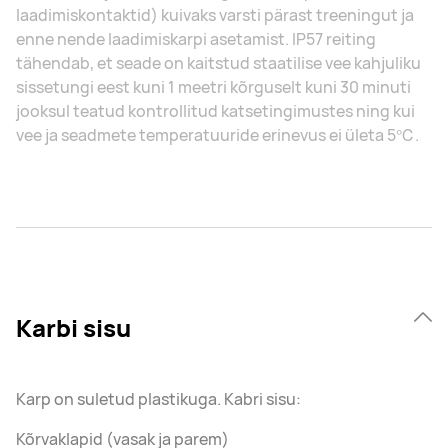
laadimiskontaktid) kuivaks varsti pärast treeningut ja
enne nende laadimiskarpi asetamist. IP57 reiting
tähendab, et seade on kaitstud staatilise vee kahjuliku
sissetungi eest kuni 1 meetri kõrguselt kuni 30 minuti
jooksul teatud kontrollitud katsetingimustes ning kui
vee ja seadmete temperatuuride erinevus ei ületa 5℃.
Karbi sisu
Karp on suletud plastikuga. Kabri sisu:
Kõrvaklapid (vasak ja parem)