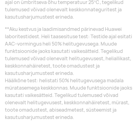
ajal on ümbritseva õhu temperatuur 25℃, tegelikud
tulemused võivad olenevalt keskkonnateguritest ja
kasutusharjumustest erineda.
**Aku kestvus ja laadimisandmed pärinevad Huawei
laboritestidest. Heli taasesituse test: Testide ajal esitati
AAC-vormingus heli 50% helitugevusega. Muude
funktsioonide jaoks kasutati vaikesätteid. Tegelikud
tulemused võivad olenevalt helitugevusest, heliallikast,
keskkonnahäiretest, toote omadustest ja
kasutusharjumustest erineda.
Häälkõne test: helistati 50% helitugevusega madala
müratasemega keskkonnas. Muude funktsioonide jaoks
kasutati vaikesätteid. Tegelikud tulemused võivad
olenevalt helitugevusest, keskkonnahäiretest, mürast,
toote omadustest, abiseadmetest, süsteemist ja
kasutusharjumustest erineda.