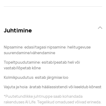
Juhtimine
Nipsamine: edasi/tagasi nipsamine: helitugevuse
suurendamine/vähendamine
Topeltpuudutamine: esitab/peatab heli või
vastab/lõpetab kõne
Kolmikpuudutus: esitab järgmise loo
Vajuta ja hoia: äratab häälassistendi või keeldub kõnest
*Puutetundlikke juhtnuppe saab kohandada
rakenduses AI Life. Tegelikud omadused võivad erineda.