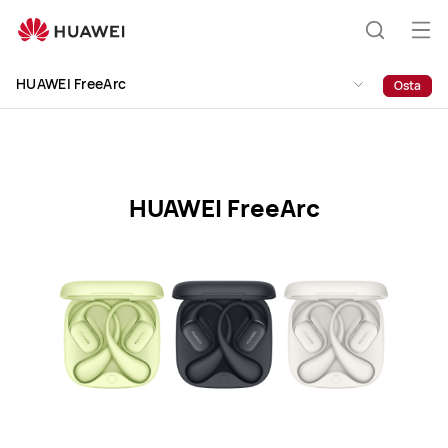
HUAWEI
FreeArc
Ava
Otsing
Specification
me
HUAWEI FreeArc
Osta
HUAWEI FreeArc