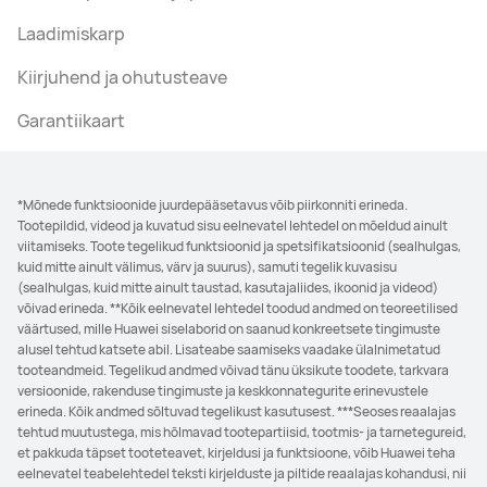
Laadimiskarp
Kiirjuhend ja ohutusteave
Garantiikaart
*Mõnede funktsioonide juurdepääsetavus võib piirkonniti erineda.
Tootepildid, videod ja kuvatud sisu eelnevatel lehtedel on mõeldud ainult
viitamiseks. Toote tegelikud funktsioonid ja spetsifikatsioonid (sealhulgas,
kuid mitte ainult välimus, värv ja suurus), samuti tegelik kuvasisu
(sealhulgas, kuid mitte ainult taustad, kasutajaliides, ikoonid ja videod)
võivad erineda. **Kõik eelnevatel lehtedel toodud andmed on teoreetilised
väärtused, mille Huawei siselaborid on saanud konkreetsete tingimuste
alusel tehtud katsete abil. Lisateabe saamiseks vaadake ülalnimetatud
tooteandmeid. Tegelikud andmed võivad tänu üksikute toodete, tarkvara
versioonide, rakenduse tingimuste ja keskkonnategurite erinevustele
erineda. Kõik andmed sõltuvad tegelikust kasutusest. ***Seoses reaalajas
tehtud muutustega, mis hõlmavad tootepartiisid, tootmis- ja tarnetegureid,
et pakkuda täpset tooteteavet, kirjeldusi ja funktsioone, võib Huawei teha
eelnevatel teabelehtedel teksti kirjelduste ja piltide reaalajas kohandusi, nii