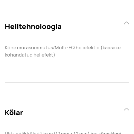
Helitehnoloogia
Kõne mürasummutus/Multi-EQ heliefektid (kaasake
kohandatud heliefekt)
Kõlar
Ülitundlik kõlariüksus (17 mm × 12 mm) iga kõrvaklapi