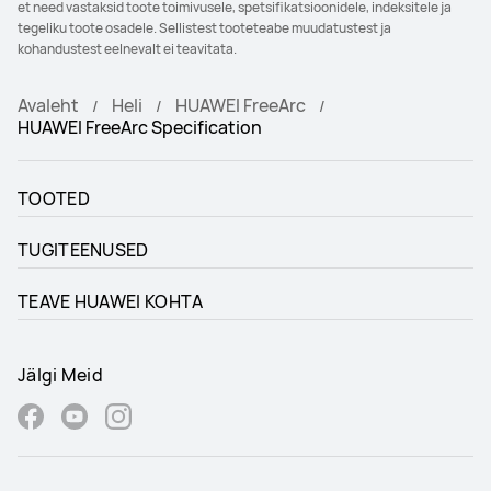
et need vastaksid toote toimivusele, spetsifikatsioonidele, indeksitele ja
tegeliku toote osadele. Sellistest tooteteabe muudatustest ja
kohandustest eelnevalt ei teavitata.
Avaleht
Heli
HUAWEI FreeArc
HUAWEI FreeArc Specification
TOOTED
TUGITEENUSED
TEAVE HUAWEI KOHTA
Jälgi Meid