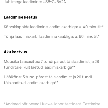
Juhtmega laadimine: USB-C: 5V2A
Laadimise kestus
Kõrvaklappide laadimine laadimiskarbiga: u. 40 minutit*
Tühja laadimiskarbi laadimine kaabliga: u. 60 minutit*
Aku kestvus
Muusika taasesitus: 7 tundi pärast täislaadimist ja 28
tundi täielikult laetud laadimiskarbiga**
Häälkõne: 5 tundi pärast täislaadimist ja 20 tundi
täislaaditud laadimiskarbiga**
*Andmed pärinevad Huawei laboritestidest. Testimise