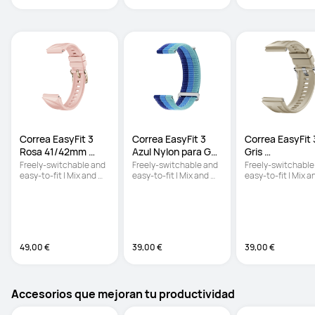
Correa EasyFit 3 
Correa EasyFit 3 
Correa EasyFit 3
Rosa 41/42mm 
Azul Nylon para GT 
Gris 
Fluoroelastómero
Series
Fluoroelastóme
Freely-switchable and 
Freely-switchable and 
Freely-switchable 
easy-to-fit | Mix and 
easy-to-fit | Mix and 
easy-to-fit | Mix an
match in the moment | 
match in the moment | 
match in the momen
Designed for comfort
Designed for comfort
Designed for comf
49,00 €
39,00 €
39,00 €
Accesorios que mejoran tu productividad