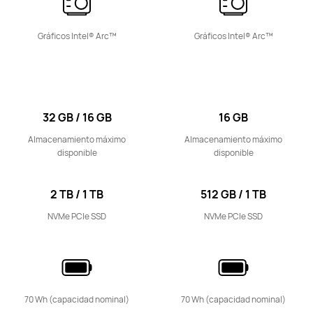
Gráficos Intel® Arc™
Gráficos Intel® Arc™
14 pulgadas
MateBook D 14 2023
32 GB / 16 GB
16 GB
Descubre más
Almacenamiento máximo
Almacenamiento máximo
disponible
disponible
2 TB / 1 TB
512 GB / 1 TB
NVMe PCIe SSD
NVMe PCIe SSD
70 Wh (capacidad nominal)
70 Wh (capacidad nominal)