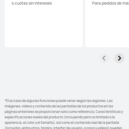
4 cuotas sin intereses
Para pedidos de má
*El acceso de algunas funciones puede variar según las regiones. Las
imágenes, videos y contenido de las pantallas de los productos en las
páginas anteriores se proporcionan solo como referencia. Características y
especificaciones reales del producto (incluyendo pero no limitado a la
apariencia, el color y el tamaño), así como el contenido real de la pantalla
(incluidos, entre otros, fondos, interfaz de usuario, iconos y vídeos) pueden