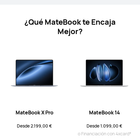
MateBook X Series
MateBook Series
MateBook D 
¿Qué MateBook te Encaja
MateBook X Series
Mejor?
14,2 pulgadas
MateBook X Pro Core Ultra Premium
Edition
Desde 2.199,00 €
Descubre más
Notificarme
MateBook X Pro
MateBook 14
MateBook Series
Desde 2.199,00 €
Desde 1.099,00 €
o Financiación con 4xcard*