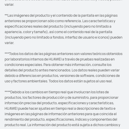
variar.
**Las imágenes del producto y el contenido de la pantalla en las páginas
anteriores se proporcionan sólo como referencia. Las características y
especificaciones reales del producto (incluyendo pero no limitado a
apariencia, color y tamaño), así como el contenido real de la pantalla
(incluyendo pero no limitado a fondos, interfaz de usuario e iconos) pueden
variar.
***Todos los datos de las páginas anteriores son valores teóricos obtenidos
por laboratorios internos de HUAWEI a través de pruebas realizadas en
condiciones especiales. Para obtener más información, consulte los
detalles del producto antes mencionados. Los datos reales pueden variar
debido a diferencias en productos, versiones de software, condiciones de
uso y factores ambientales. Todos los datos están sujetos al uso real.
****Debido a los cambios en tiempo real que involucran los lotes de
productos, los factores de producción y de suministro, para proporcionar
información precisa del producto, especificaciones y características,
HUAWEI puede hacer ajustes en tiempo real a descripciones de texto e
imágenes en las páginas de información anteriores para que coincida el
rendimiento del producto, especificaciones, índices y componentes del
producto real. La información del producto está sujeta a dichos cambios y