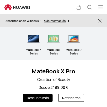
Ordenadores
Portátiles
Abri
Carrito
Búsque
me
Presentación de Windows 11
Más información
Clo
MateBook X
MateBook
MateBook D
Series
Series
Series
MateBook X Pro
Creation of Beauty
Desde 2.199,00 €
Descubre más
Notificarme