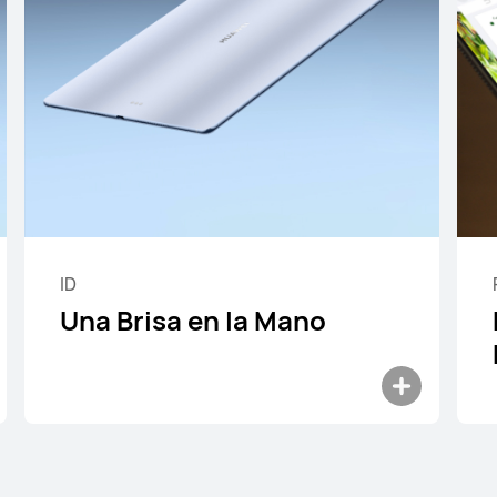
d Pro
HUAW
Desde 699,
ID
o Fina
Una Brisa en la Mano
Descub