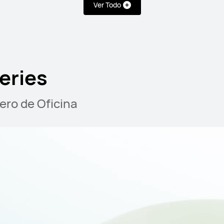
4xcard*
Ver Todo
omprar
eries
 SE Series
ero de Oficina