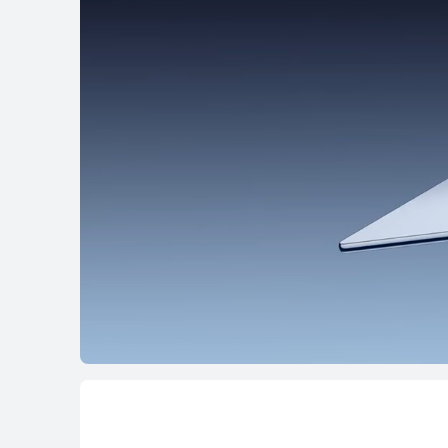
12 pulgadas
HUAWEI MatePa
Desde 449,00 €
PVPR:
o Financiación con 4x