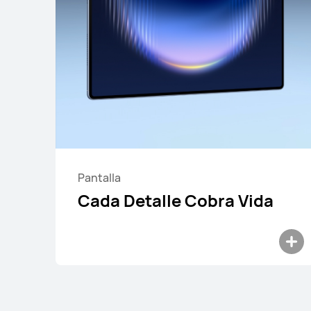
12,2 pulgadas
HUAWEI MatePa
Pantalla
Cada Detalle Cobra Vida
Descubre más