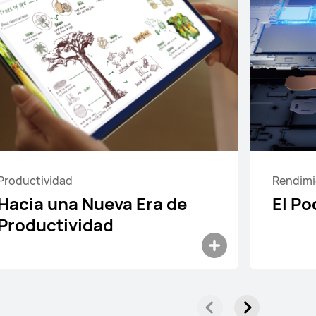
12,2 pulgadas
EI MatePad Pro
00 €
PVPR:
999,00 €
Productividad
Rendimi
nciación con 4xcard*
Hacia una Nueva Era de
El Po
re más
Comprar
Productividad