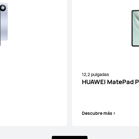
omprar
Descub
12,2 pulgadas
HUAWEI MatePad Pr
Descubre más
 11.5"S
HUAWE
399,00 €