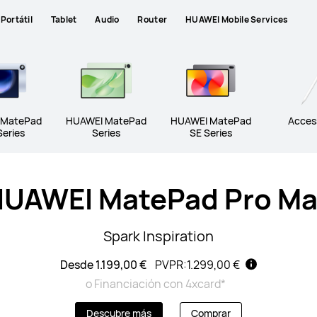
Portátil
Tablet
Audio
Router
HUAWEI Mobile Services
 MatePad
HUAWEI MatePad
HUAWEI MatePad
Acces
Series
Series
SE Series
UAWEI MatePad Pro M
Spark Inspiration
Desde 1.199,00 €
PVPR:
1.299,00 €
o Financiación con 4xcard*
Descubre más
Comprar