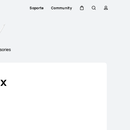
Soporte
Community
Carrito
Búsqueda
perfil
Close
sories
ax