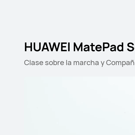
o Financiación con 
Descubre más
C
HUAWEI MatePad S
HUAWEI MatePad
Clase sobre la marcha y Compañ