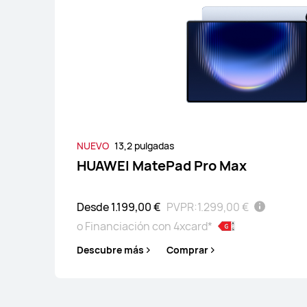
Descubre más
C
NUEVO
13,2 pulgadas
HUAWEI MatePad Pro Max
Desde 1.199,00 €
PVPR:
1.299,00 €
o Financiación con 4xcard*
Descubre más
Comprar
11,5 pulgadas
HUAWEI MatePad
Desde 259,00 €
PVPR: