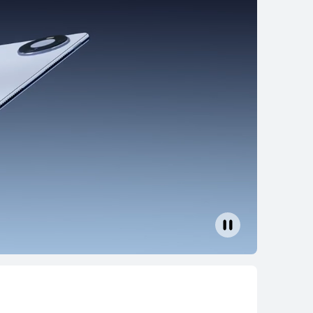
11,5 pulgadas
I MatePad 11.5
,00 €
PVPR:
349,00 €
ación con 4xcard*