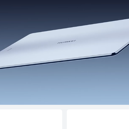
d 12 X
HUAWE
649,00 €
Desde 299
card*
o Financi