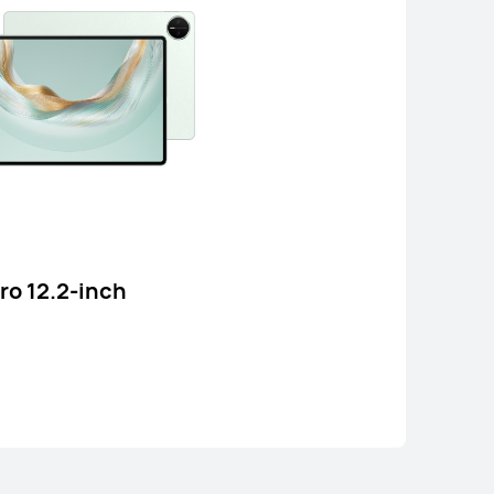
re más
Comprar
o 12.2-inch
11,5 pulgadas
I MatePad 11.5