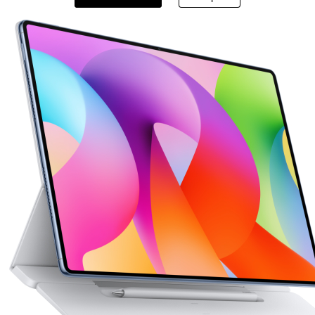
HUAWEI MatePad Series
HUAWEI MateP
 Pro Series