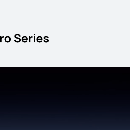
d Series
o Series
11,5 pulgadas
HUAWEI MatePa
Desde 369,00 €
PVPR:
o Financiación con 4x
Descubre más
Co