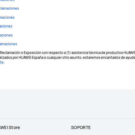
clamaciones
amaciones
aciones
maciones
lamaciones
Reclamación o Exposición con respecto a (1) asistencia técnica de productos HUAWEI
lizados por HUAWEI España o cualquier otro asunto, estaremos encantados de ayudar
nte
.
WEI Store
SOPORTE