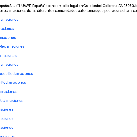
aña S.L, ("HUAWEI España") con domicilio legal en Calle Isabel Colbrand 22, 28050, M
 de reclamaciones de las diferentes comunidades autónomas que podrá consultar a c
clamaciones
maciones
amaciones
 Reclamaciones
lamaciones
clamaciones
as de Reclamaciones
e Reclamaciones
lamaciones
Reclamaciones
maciones
maciones
maciones
amaciones