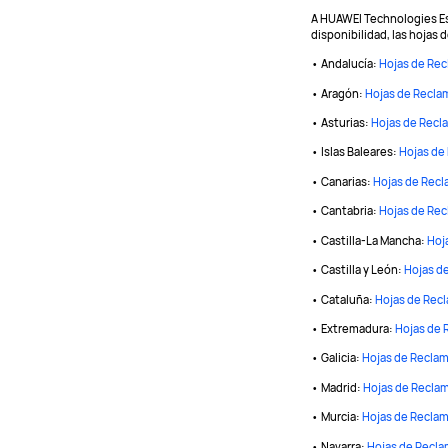
A HUAWEI Technologies Esp
disponibilidad, las hojas
• Andalucía:
Hojas de Re
• Aragón:
Hojas de Recla
• Asturias:
Hojas de Recl
• Islas Baleares:
Hojas de
• Canarias:
Hojas de Rec
• Cantabria:
Hojas de Re
• Castilla-La Mancha:
Hoj
• Castilla y León:
Hojas d
• Cataluña:
Hojas de Rec
• Extremadura:
Hojas de 
• Galicia:
Hojas de Recla
• Madrid:
Hojas de Recla
• Murcia:
Hojas de Recla
• Navarra:
Hojas de Recl