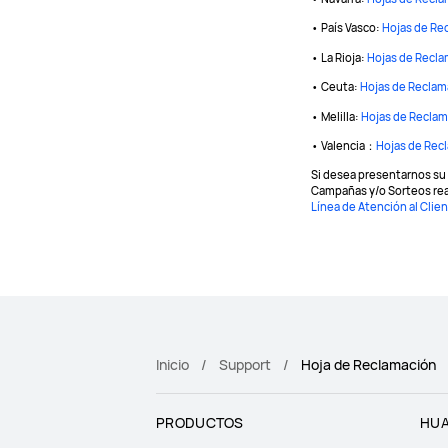
• País Vasco:
Hojas de Re
• La Rioja:
Hojas de Recl
• Ceuta:
Hojas de Reclam
• Melilla:
Hojas de Recla
• Valencia：
Hojas de Rec
Si desea presentarnos su 
Campañas y/o Sorteos rea
Línea de Atención al Clie
Inicio
Support
Hoja de Reclamación
PRODUCTOS
HUA