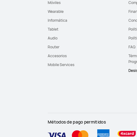
Móviles
Comp
Wearable
Fina
Informática
Cond
Tablet
Polít
Audio
Polít
Router
FAQ
Accesorios
Térmi
Prog
Mobile Services
Desis
Métodos de pago permitidos