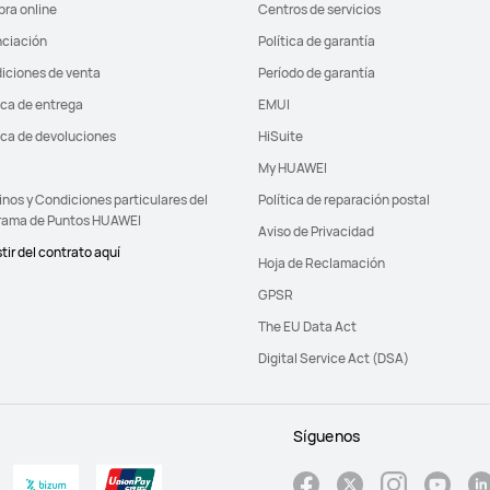
ra online
Centros de servicios
nciación
Política de garantía
iciones de venta
Período de garantía
ica de entrega
EMUI
ica de devoluciones
HiSuite
My HUAWEI
nos y Condiciones particulares del
Política de reparación postal
rama de Puntos HUAWEI
Aviso de Privacidad
tir del contrato aquí
Hoja de Reclamación
GPSR
The EU Data Act
Digital Service Act (DSA)
Síguenos