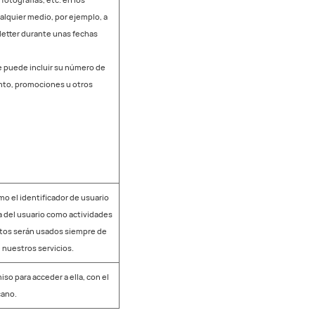
lquier medio, por ejemplo, a
sletter durante unas fechas
ue puede incluir su número de
ento, promociones u otros
o el identificador de usuario
a del usuario como actividades
datos serán usados siempre de
 nuestros servicios.
so para acceder a ella, con el
cano.