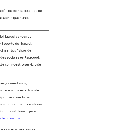
ación de fábrica después de
en cuenta que nunca
e de Huawei por correo
ión Soporte de Huawei,
lecimientos físicos de
redes sociales en Facebook,
cte con nuestro servicio de
nes, comentarios,
dos y votos en el foro de
(puntos o medallas
tos subidas desde su galería del
de Comunidad Huawei para
 la privacidad
.
fotografías, etc. en los