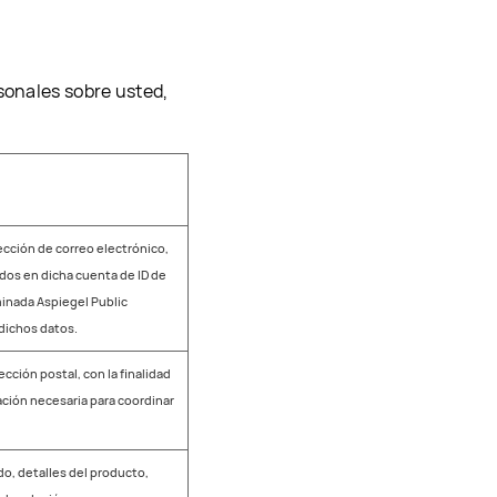
sonales sobre usted,
ección de correo electrónico,
ados en dicha cuenta de ID de
inada Aspiegel Public
dichos datos.
cción postal, con la finalidad
ación necesaria para coordinar
do, detalles del producto,