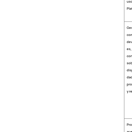
uso
Pla
Ges
co
dev
es,
con
so
dis
dad
pr
y r
Pro
ar e