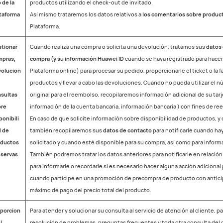
 de la
productos utilizando el check-out de invitado.
taforma
Así mismo trataremos los datos relativos a
los comentarios sobre produc
Plataforma.
tionar
Cuando realiza una compra o solicita una devolución, tratamos sus
datos 
mpras,
compra (y su información Huawei ID
cuando se haya registrado para hacer 
olucion
Plataforma online) para procesar su pedido, proporcionarle el ticket o la f
productos y llevar a cabo las devoluciones. Cuando no pueda utilizar el n
sultas
original para el reembolso, recopilaremos información adicional de su tarj
bre
información de la cuenta bancaria, información bancaria ) con fines de r
ponibili
En caso de que solicite información sobre disponibilidad de productos, y
 de
también recopilaremos sus
datos de contacto
para notificarle cuando ha
oductos
solicitado y cuando esté disponible para su compra, así como para informa
eservas
También podremos tratar los datos anteriores para notificarle en relación
para informarle o recordarle si es necesario hacer alguna acción adicional 
cuando participe en una promoción de precompra de producto con anticip
máximo de pago del precio total del producto.
porcion
Para atender y solucionar su consulta al servicio de atención al cliente, p
l
resolución de problemas, preguntas frecuentes y toda otra consulta del c