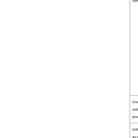
co
Co
so
pro
Inf
su 