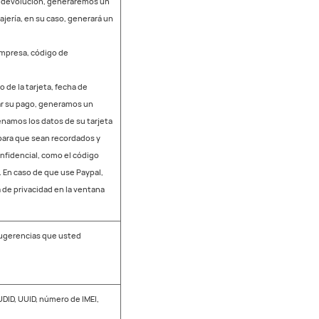
 o devolución, generaremos un
ería, en su caso, generará un
empresa, código de
 de la tarjeta, fecha de
sar su pago, generamos un
enamos los datos de su tarjeta
 para que sean recordados y
nfidencial, como el código
 En caso de que use Paypal,
 de privacidad en la ventana
sugerencias que usted
UDID, UUID, número de IMEI,