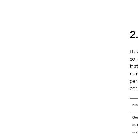
2
Lle
sol
tra
cum
per
cor
Fin
Ges
su 
acc