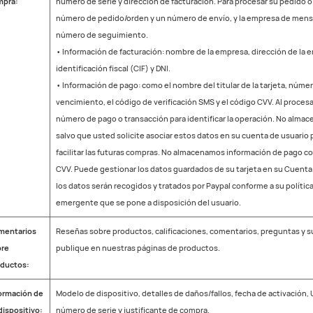
mpra:
número de serie y dirección de facturación. Para procesar su pedido
número de pedido/orden y un número de envío, y la empresa de mensaj
número de seguimiento.
• Información de facturación: nombre de la empresa, dirección de la 
identificación fiscal (CIF) y DNI.
• Información de pago: como el nombre del titular de la tarjeta, número
vencimiento, el código de verificación SMS y el código CVV. Al proce
número de pago o transacción para identificar la operación. No almac
salvo que usted solicite asociar estos datos en su cuenta de usuario
facilitar las futuras compras. No almacenamos información de pago co
CVV. Puede gestionar los datos guardados de su tarjeta en su Cuenta.
los datos serán recogidos y tratados por Paypal conforme a su política
emergente que se pone a disposición del usuario.
mentarios
Reseñas sobre productos, calificaciones, comentarios, preguntas y 
bre
publique en nuestras páginas de productos.
ductos:
ormación de
Modelo de dispositivo, detalles de daños/fallos, fecha de activación, 
dispositivo:
número de serie y justificante de compra.