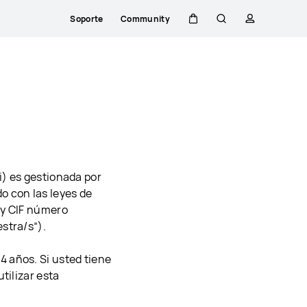
Soporte
Community
Carrito
Búsqueda
perfil
Close
i) es gestionada por
o con las leyes de
d y CIF número
stra/s”).
4 años. Si usted tiene
tilizar esta