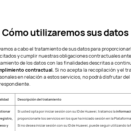
. Cómo utilizaremos sus datos
vamos a cabo el tratamiento de sus datos para proporcionarl
icitados y cumplir nuestras obligaciones contractuales ante 
tamiento de los datos con las finalidades descritas a contin
plimiento contractual.
Si no acepta la recopilación y el t
sonales en relación a estos servicios, no podrá disfrutar del
respondiente.
alidad
Descripción del tratamiento
tionar
Si usted opta por iniciar sesión con su ID de Huawei, tratamos la
informaci
registro,
proporcionarle los servicios en los que ha iniciado sesión en la Plataforma
eso y
Si no desea iniciar sesión con su ID de Huawei, puede seguir utilizando l