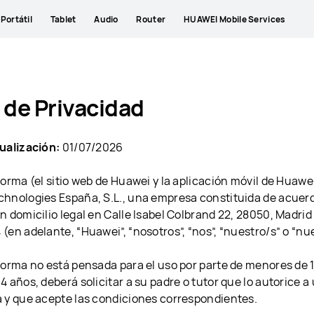
Portátil
Tablet
Audio
Router
HUAWEI Mobile Services
 de Privacidad
ualización:
01/07/2026
forma (el sitio web de Huawei y la aplicación móvil de Huawe
hnologies España, S.L., una empresa constituida de acuerd
n domicilio legal en Calle Isabel Colbrand 22, 28050, Madri
(en adelante, “Huawei”, “nosotros”, “nos”, “nuestro/s” o “nue
forma no está pensada para el uso por parte de menores de 1
 años, deberá solicitar a su padre o tutor que lo autorice a u
 y que acepte las condiciones correspondientes.