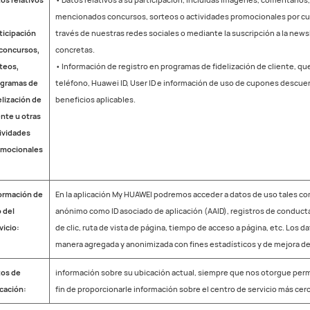
mencionados concursos, sorteos o actividades promocionales por cua
ticipación
través de nuestras redes sociales o mediante la suscripción a la new
concursos,
concretas.
teos,
• Información de registro en programas de fidelización de cliente, q
ogramas de
teléfono, Huawei ID, User ID e información de uso de cupones descu
elización de
beneficios aplicables.
ente u otras
ividades
omocionales
ormación de
En la aplicación My HUAWEI podremos acceder a datos de uso tales com
 del
anónimo como ID asociado de aplicación (AAID), registros de conduct
vicio:
de clic, ruta de vista de página, tiempo de acceso a página, etc. Los 
manera agregada y anonimizada con fines estadísticos y de mejora de
os de
información sobre su ubicación actual, siempre que nos otorgue permi
cación:
fin de proporcionarle información sobre el centro de servicio más cer