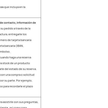
tos
que incluya en la
de contacto, información de
su pedido a través de la
actura, entregarle los
úmero de tarjeta bancaria
eta bancaria (IBAN,
eembolso.
 cuando haga una reserva
ya stock de un producto
rle del estado de su reserva.
 con una compra o solicitud
por su parte. Por ejemplo,
o para recordarle el plazo
ara asistirle con sus preguntas,
liente, así como para