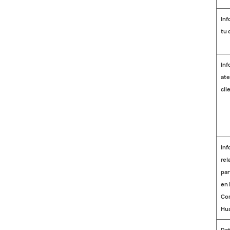
Inf
tu 
Inf
ate
cli
Inf
rel
par
en 
Co
Hu
Dat