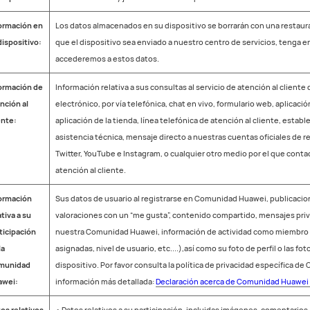
ormación en
Los datos almacenados en su dispositivo se borrarán con una restaur
dispositivo:
que el dispositivo sea enviado a nuestro centro de servicios, tenga 
accederemos a estos datos.
ormación de
Información relativa a sus consultas al servicio de atención al client
nción al
electrónico, por vía telefónica, chat en vivo, formulario web, aplicac
ente:
aplicación de la tienda, línea telefónica de atención al cliente, estab
asistencia técnica, mensaje directo a nuestras cuentas oficiales de 
Twitter, YouTube e Instagram, o cualquier otro medio por el que conta
atención al cliente.
ormación
Sus datos de usuario al registrarse en Comunidad Huawei, publicacio
ativa a su
valoraciones con un “me gusta”, contenido compartido, mensajes priva
ticipación
nuestra Comunidad Huawei, información de actividad como miembro 
la
asignadas, nivel de usuario, etc....),así como su foto de perfil o las fo
munidad
dispositivo. Por favor consulta la política de privacidad específica 
awei:
información más detallada:
Declaración acerca de Comunidad Huawei y
os relativos
• Datos relativos a su participación, incluidas imágenes, comentarios, 