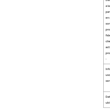
a la
par
en 
sor
pr
fid
cli
act
pr
:
Inf
uso
ser
Dat
ubi