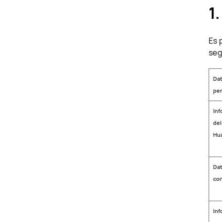
1
Es 
seg
Da
per
Inf
del
Hu
Dat
con
Inf