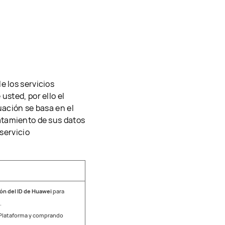
e los servicios
usted, por ello el
uación se basa en el
ratamiento de sus datos
 servicio
ón del ID de Huawei
para
.
a Plataforma y comprando