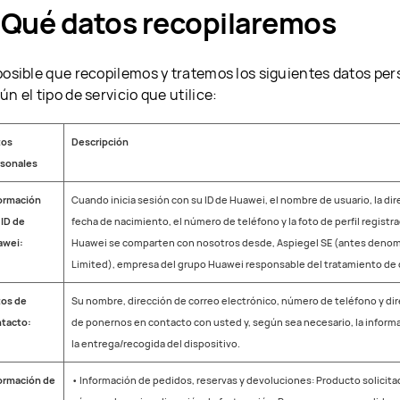
. Qué datos recopilaremos
posible que recopilemos y tratemos los siguientes datos per
ún el tipo de servicio que utilice:
tos
Descripción
sonales
ormación
Cuando inicia sesión con su ID de Huawei, el nombre de usuario, la dir
 ID de
fecha de nacimiento, el número de teléfono y la foto de perfil registr
awei:
Huawei se comparten con nosotros desde, Aspiegel SE (antes denom
Limited), empresa del grupo Huawei responsable del tratamiento de 
os de
Su nombre, dirección de correo electrónico, número de teléfono y dire
tacto:
de ponernos en contacto con usted y, según sea necesario, la inform
la entrega/recogida del dispositivo.
ormación de
• Información de pedidos, reservas y devoluciones: Producto solicita