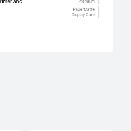
primer año
Premium
PaperMatte
Display Care