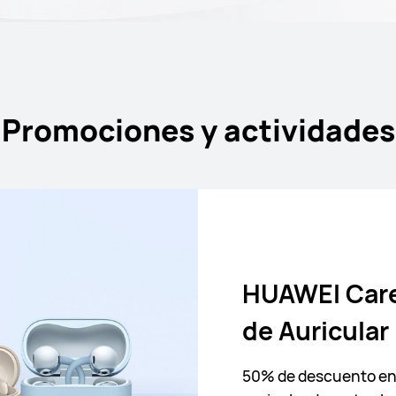
Promociones y actividades
HUAWEI Car
PaperMatte 
¡Mano de Obr
Servicio Inte
de Auricular
Premium
Limpieza y reducción 
HUAWEI Service Day
50% de descuento en 
pequeños arañazos