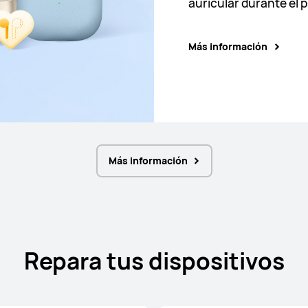
auricular durante el 
Más información
Más información
Más información
Más información
Más información
Repara tus dispositivos