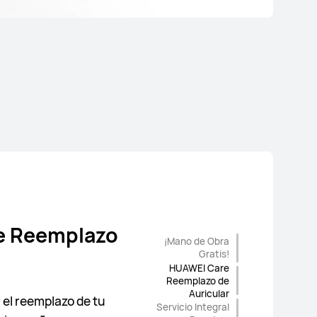
e Reemplazo
¡Mano de Obra
Display Care
a Gratis!
gral
Gratis!
HUAWEI Care
Reemplazo de
de la apariencia de
Auricular
el reemplazo de tu
Servicio Integral