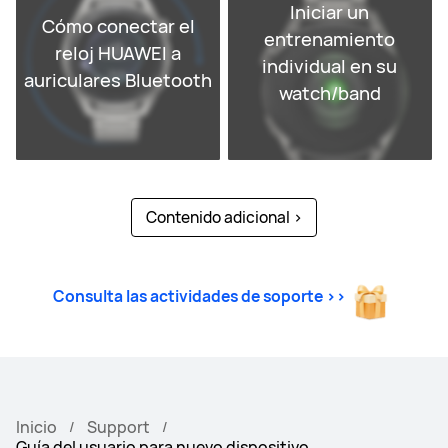
Iniciar un
Cómo conectar el
entrenamiento
reloj HUAWEI a
individual en su
auriculares Bluetooth
watch/band
Contenido adicional
>
Consulta las actividades de soporte >>
Inicio
Support
Guía del usuario para nuevo dispositivo