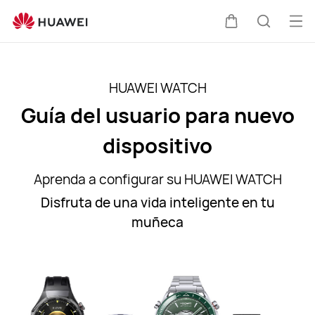
Guía
del
Abri
Carrito
Búsque
usuario
me
para
nuevo
HUAWEI WATCH
dispositivo
Guía del usuario para nuevo
dispositivo
Aprenda a configurar su HUAWEI WATCH
Disfruta de una vida inteligente en tu
muñeca