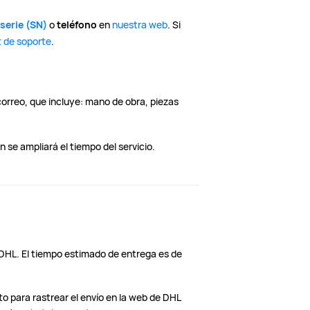
serie (SN)
o
teléfono
en
nuestra web
. Si
 de soporte
.
correo, que incluye: mano de obra, piezas
 se ampliará el tiempo del servicio.
r DHL. El tiempo estimado de entrega es de
o para rastrear el envío en la web de DHL