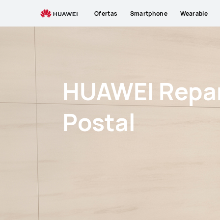
HUAWEI
Ofertas
Smartphone
Wearable
Reparación
Postal
HUAWEI Repa
Postal