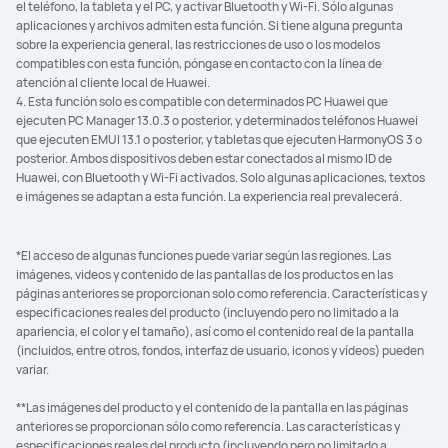
el teléfono, la tableta y el PC, y activar Bluetooth y Wi-Fi. Sólo algunas
aplicaciones y archivos admiten esta función. Si tiene alguna pregunta
sobre la experiencia general, las restricciones de uso o los modelos
compatibles con esta función, póngase en contacto con la línea de
atención al cliente local de Huawei.
4. Esta función solo es compatible con determinados PC Huawei que
ejecuten PC Manager 13.0.3 o posterior, y determinados teléfonos Huawei
que ejecuten EMUI 13.1 o posterior, y tabletas que ejecuten HarmonyOS 3 o
posterior. Ambos dispositivos deben estar conectados al mismo ID de
Huawei, con Bluetooth y Wi-Fi activados. Solo algunas aplicaciones, textos
e imágenes se adaptan a esta función. La experiencia real prevalecerá.
*El acceso de algunas funciones puede variar según las regiones. Las
imágenes, videos y contenido de las pantallas de los productos en las
páginas anteriores se proporcionan solo como referencia. Características y
especificaciones reales del producto (incluyendo pero no limitado a la
apariencia, el color y el tamaño), así como el contenido real de la pantalla
(incluidos, entre otros, fondos, interfaz de usuario, iconos y vídeos) pueden
variar.
**Las imágenes del producto y el contenido de la pantalla en las páginas
anteriores se proporcionan sólo como referencia. Las características y
especificaciones reales del producto (incluyendo pero no limitado a