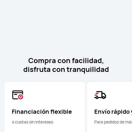
2
ventanas de aplicaciones en modo horizontal y el
transfiérelos y compártelos por lotes en tus
completar el emparejamiento inicial.
3
dispositivos conectados con una facilidad
multiplicador de aplicaciones.
4
extraordinaria.
Compra con facilidad,
disfruta con tranquilidad
Financiación flexible
Envío rápido 
4 cuotas sin intereses
Para pedidos de má