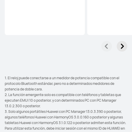
1. El reloj puede conectarse a un medidor de potencia compatible con el
protocolo Bluetooth estándar, pero no a determinados medidores de
potencia de doble cara.
2. La función emergente solo es compatible con teléfonos y tabletas que
ejecuten EMUI 10 o posterior, y con determinados PC con PC Manager
13.0.2.300 o posterior.
3. Solo algunos portátiles Huawei con PC Manager 13.0.3.390 o posterior,
algunos teléfonos Huawei con HarmonyOS 3.0.0.160 o posterior y algunas
tabletas Huawei con HarmonyOS 3.1.0.122 o posterior admiten esta función.
Para utilizar esta función, debe iniciar sesión con el mismo ID de HUAWEI en