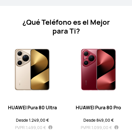
HUAWEI Mate X7
Desde 1.699,00 €
¿Qué Teléfono es el Mejor
PVPR:
2.099,00 €
para Ti?
Descubre más
Comprar
HUAWEI Mate X6
Desde 1.399,00 €
PVPR:
1.999,00 €
o Financiación con 4xcard*
Descubre más
Notificarme
HUAWEI Pura 80 Ultra
HUAWEI Pura 80 Pro
Desde 1.249,00 €
Desde 849,00 €
PVPR:
1.499,00 €
PVPR:
1.099,00 €