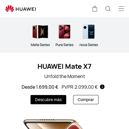
Smartphones
Abri
Carrito
Búsque
me
Clo
Mate Series
Pura Series
nova Series
HUAWEI Mate X7
Unfold the Moment
Desde 1.699,00 €
PVPR:
2.099,00 €
Descubre más
Comprar