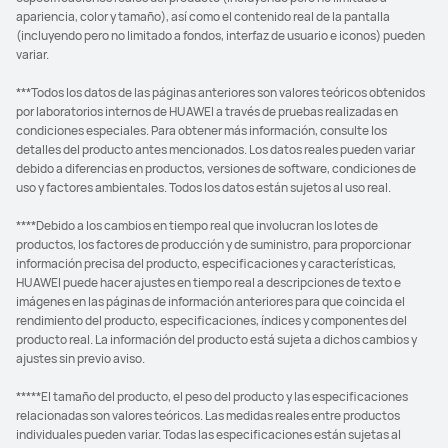
apariencia, color y tamaño), así como el contenido real de la pantalla
(incluyendo pero no limitado a fondos, interfaz de usuario e iconos) pueden
variar.
***Todos los datos de las páginas anteriores son valores teóricos obtenidos
por laboratorios internos de HUAWEI a través de pruebas realizadas en
condiciones especiales. Para obtener más información, consulte los
detalles del producto antes mencionados. Los datos reales pueden variar
debido a diferencias en productos, versiones de software, condiciones de
uso y factores ambientales. Todos los datos están sujetos al uso real.
****Debido a los cambios en tiempo real que involucran los lotes de
productos, los factores de producción y de suministro, para proporcionar
información precisa del producto, especificaciones y características,
HUAWEI puede hacer ajustes en tiempo real a descripciones de texto e
imágenes en las páginas de información anteriores para que coincida el
rendimiento del producto, especificaciones, índices y componentes del
producto real. La información del producto está sujeta a dichos cambios y
ajustes sin previo aviso.
*****El tamaño del producto, el peso del producto y las especificaciones
relacionadas son valores teóricos. Las medidas reales entre productos
individuales pueden variar. Todas las especificaciones están sujetas al