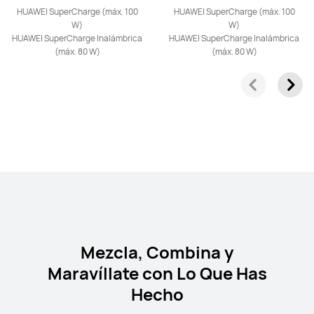
HUAWEI SuperCharge (máx. 100
HUAWEI SuperCharge (máx. 100
W)
W)
HUAWEI SuperCharge Inalámbrica
HUAWEI SuperCharge Inalámbrica
(máx. 80 W)
(máx. 80 W)
HUAWEI nova 13
Descubre más
Mezcla, Combina y
Maravíllate con Lo Que Has
Hecho