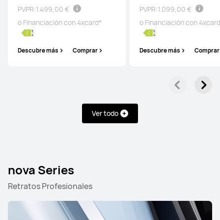
PVPR:
1.499,00 €
PVPR:
1.099,00 €
o Financiación con 4xcard*
o Financiación con 4xcar
Descubre más
Comprar
Descubre más
Comprar
Ver todo
nova Series
Retratos Profesionales