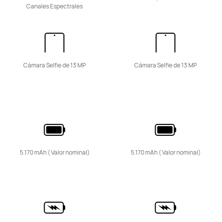
Canales Espectrales
nova Series
Cámara Selfie de 13 MP
Cámara Selfie de 13 MP
HUAWEI nova 14 Pro
Desde 549,00 €
PVPR:
699,00 €
o Financiación con 4xcard*
Descubre más
Comprar
5.170 mAh ( Valor nominal)
5.170 mAh ( Valor nominal)
HUAWEI nova 13 Pro
Descubre más