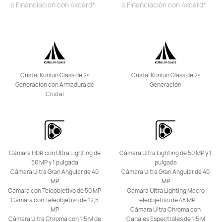
Pura Series
o Financiación con 4xcard*
o Financiación con 4xcard*
HUAWEI Pura 80 Ultra
Desde 1.249,00 €
PVPR:
1.499,00 €
Cristal Kunlun Glass de 2ª
Cristal Kunlun Glass de 2ª
o Financiación con 4xcard*
Generación con Armadura de
Generación
Cristal
Descubre más
Comprar
HUAWEI Pura 80 Pro
Cámara HDR con Ultra Lighting de
Cámara Ultra Lighting de 50 MP y 1
50 MP y 1 pulgada
pulgada
Desde 849,00 €
PVPR:
1.099,00 €
Cámara Ultra Gran Angular de 40
Cámara Ultra Gran Angular de 40
MP
MP
o Financiación con 4xcard*
Cámara con Teleobjetivo de 50 MP
Cámara Ultra Lighting Macro
Descubre más
Comprar
Cámara con Teleobjetivo de 12,5
Teleobjetivo de 48 MP
MP
Cámara Ultra Chroma con
Cámara Ultra Chroma con 1,5 M de
Canales Espectrales de 1,5 M