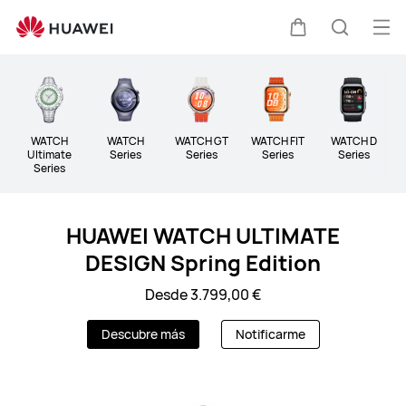
Wearable
Abri
Carrito
Búsque
me
Clo
WATCH
WATCH
WATCH GT
WATCH FIT
WATCH D
B
Ultimate
Series
Series
Series
Series
Series
HUAWEI WATCH ULTIMATE
DESIGN Spring Edition
Desde 3.799,00 €
Descubre más
Notificarme