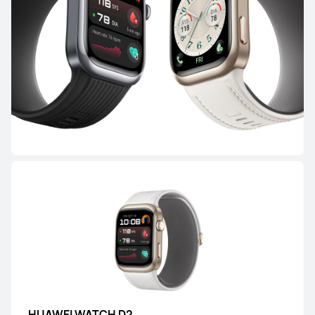
WATCH GT Series
HUAWEI WATCH GT Runner 2
Desde 299,00 €
PVPR:
399,00 €
o Financiación con 4xcard*
Descubre más
Comprar
HUAWEI WATCH GT 6 Pro
Desde 329,00 €
PVPR:
379,00 €
o Financiación con 4xcard*
HUAWEI WATCH D2