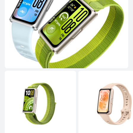
HUAWEI WATCH GT 5
Desde 139,00 €
PVPR:
249,00 €
o Financiación con 4xcard*
Descubre más
Comprar
HUAWEI WATCH GT 4
Descubre más