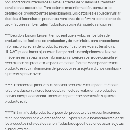
por laboratorios internos de HUAWEI a través de pruebas realizadas en
condiciones especiales. Para obtener más información, consulte los
detalles del producto antes mencionados. Los datos reales pueden variar
debido a diferencias en productos, versiones de software, condiciones de
uso y factores ambientales. Todos los datos están sujetos al uso real.
****Debido a los cambios en tiempo real que involucran los lotes de
productos, los factores de producción y de suministro, para proporcionar
información precisa del producto, especificaciones y características,
HUAWEI puede hacer ajustes en tiempo real a descripciones de texto e
imágenes en las páginas de información anteriores para que coincida el
rendimiento del producto, especificaciones, índices y componentes del
producto real. La información del producto está sujeta a dichos cambios y
ajustes sin previo aviso.
*****El tamaño del producto, el peso del producto y las especificaciones
relacionadas son valores teóricos. Las medidas reales entre productos
individuales pueden variar. Todas las especificaciones están sujetas al
producto real.
******El tamaño del producto, el peso del producto y las especificaciones
relacionadas son solo valores teóricos. Es posible que las medidas reales de
los productos individuales varíen. Todas las especificaciones están sujetas
al producto real.