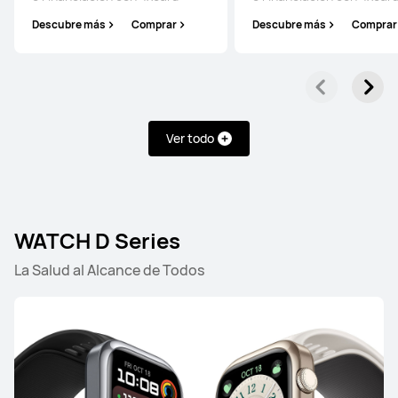
WATCH Series
Descubre más
Comprar
Descubre más
Comprar
HUAWEI WATCH 5
Desde 269,00 €
PVPR:
449,00 €
Ver todo
o Financiación con 4xcard*
Descubre más
Comprar
WATCH D Series
La Salud al Alcance de Todos
HUAWEI WATCH 4 Series
Descubre más