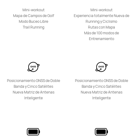
Mini-workout
Mini-workout
HUAWEI Band 11
Mapa de Campos de Golf
Experiencia totalmente Nueva de
Modo Buceo Libre
Running y Ciclismo
Desde 49,00 €
PVPR:
54,90 €
Trail Running
Rutas con Mapa
Más de 100 modos de
Descubre más
Comprar
Entrenamiento
HUAWEI Band 10
Posicionamiento GNSS de Doble
Posicionamiento GNSS de Doble
Banda y Cinco Satélites
Banda y Cinco Satélites
Desde 49,00 €
Nueva Matriz de Antenas
Nueva Matriz de Antenas
Inteligente
Inteligente
Descubre más
Notificarme