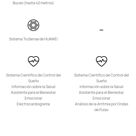
Desde 349,00 €
PVPR:
399,00 €
Buceo (hasta 40 metros)
o Financiación con 4xcard*
Descubre más
Comprar
Sistema TruSense de HUAWEI
Band Series
Sistema Científico de Control del
Sistema Científico de Control del
Sueño
Sueño
Información sobre la Salud
Información sobre la Salud
HUAWEI Band 11 Pro
Asistente para el Bienestar
Asistente para el Bienestar
Emocional
Emocional
Desde 59,00 €
PVPR:
74,90 €
Electrocardiograma
Análisis de la Arritmia por Ondas
Descubre más
Comprar
de Pulso