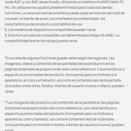
modo AAC y con ANC desactivado, utilizando un teléfono HUAWEI Mate 70
Pro. Se utilizaron los ajustes predeterminados para todas las demás
funciones. La duración real de la batería puede variar en función del nivel de
volumen, la fuente de audio, las interferencias ambientales, las
características del producto y los hábitos de uso.
8. Los modelos de dispositivos compatibles pueden variar.
9. Esta función sólo es compatible con determinados relojes HUAWEI. La
compatibilidad real en los relojes puede variar.
*El acceso de algunas funciones puede variar según las regiones. Las
imágenes, videos y contenido de las pantallas de los productos en las
páginas anteriores se proporcionan solo como referencia. Características y
especificaciones reales del producto (incluyendo pero no limitado a la
apariencia, el color y el tamaño), así como el contenido real de la pantalla
(incluidos, entre otros, fondos, interfaz de usuario, iconos y vídeos) pueden
variar.
**Las imágenes del producto y el contenido de la pantalla en las páginas
anteriores se proporcionan sólo como referencia. Las características y
especificaciones reales del producto (incluyendo pero no limitado a
apariencia, color y tamaño), así como el contenido real de la pantalla
(incluyendo pero no limitado a fondos, interfaz de usuario e iconos) pueden
variar.