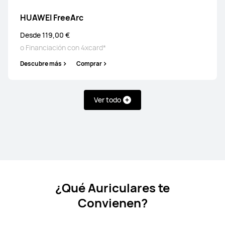
HUAWEI FreeArc
HUAWEI FreeBuds Pro 5
Desde 179,00 €
PVPR:
199,00 €
Desde 119,00 €
o Financiación con 4xcard*
o Financiación con 4xcard*
Descubre más
Comprar
Descubre más
Comprar
Ver todo
HUAWEI FreeBuds 6
Desde 99,00 €
PVPR:
159,00 €
o Financiación con 4xcard*
Descubre más
Comprar
¿Qué Auriculares te
Convienen?