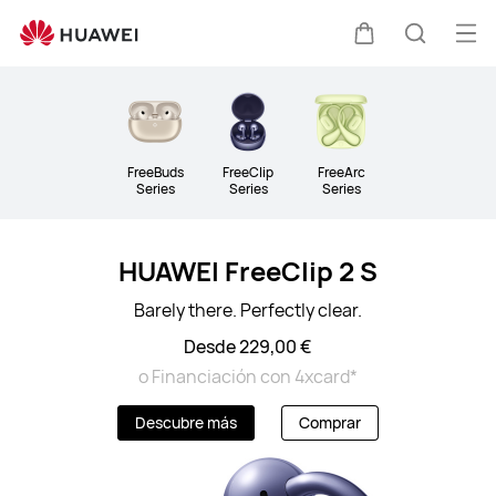
Audio
Abri
Carrito
Búsque
me
Clo
FreeBuds
FreeClip
FreeArc
Series
Series
Series
HUAWEI FreeClip 2 S
Barely there. Perfectly clear.
Desde 229,00 €
o Financiación con 4xcard*
Descubre más
Comprar