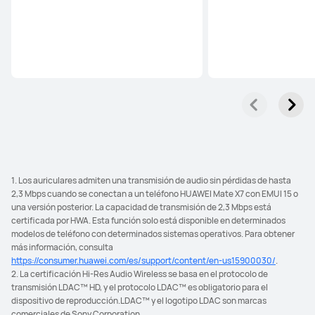
1. Los auriculares admiten una transmisión de audio sin pérdidas de hasta
2,3 Mbps cuando se conectan a un teléfono HUAWEI Mate X7 con EMUI 15 o
una versión posterior. La capacidad de transmisión de 2,3 Mbps está
certificada por HWA. Esta función solo está disponible en determinados
modelos de teléfono con determinados sistemas operativos. Para obtener
más información, consulta
https://consumer.huawei.com/es/support/content/en-us15900030/
.
2. La certificación Hi-Res Audio Wireless se basa en el protocolo de
transmisión LDAC™ HD, y el protocolo LDAC™ es obligatorio para el
dispositivo de reproducción.LDAC™ y el logotipo LDAC son marcas
comerciales de Sony Corporation.