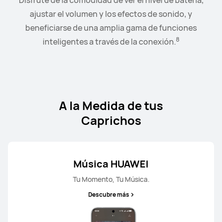
Conecta el reloj a tus auriculares o altavoces y controla
Disfrute de la comodidad de ver el nivel de batería,
la reproducción y el nivel de volumen desde la
ajustar el volumen y los efectos de sonido, y
9
beneficiarse de una amplia gama de funciones
comodidad de tu muñeca.
HUAWEI FreeArc
8
inteligentes a través de la conexión.
Desde 119,00 €
o Financiación con 4xcard*
Descubre más
Comprar
A la Medida de tus
Caprichos
Música HUAWEI
Tu Momento, Tu Música.
Descubre más