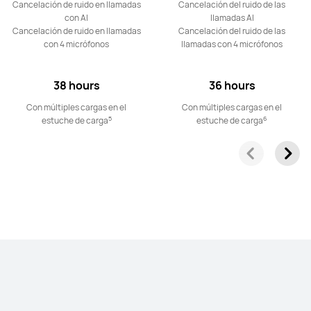
Cancelación de ruido en llamadas
Cancelación del ruido de las
Descubre más
Comprar
con AI
llamadas AI
Cancelación de ruido en llamadas
Cancelación del ruido de las
con 4 micrófonos
llamadas con 4 micrófonos
38 hours
36 hours
Serie FreeClip
Con múltiples cargas en el
Con múltiples cargas en el
5
6
estuche de carga
estuche de carga
NUEVO
HUAWEI FreeClip 2 S
Desde 229,00 €
o Financiación con 4xcard*
Descubre más
Comprar