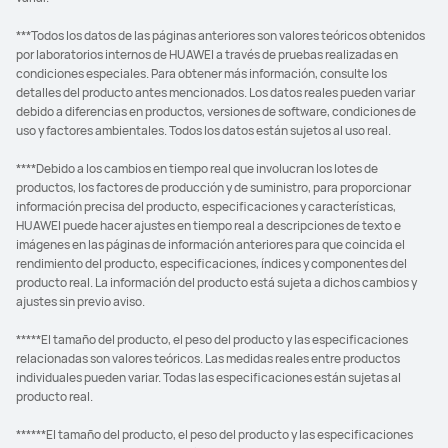
***Todos los datos de las páginas anteriores son valores teóricos obtenidos
por laboratorios internos de HUAWEI a través de pruebas realizadas en
condiciones especiales. Para obtener más información, consulte los
detalles del producto antes mencionados. Los datos reales pueden variar
debido a diferencias en productos, versiones de software, condiciones de
uso y factores ambientales. Todos los datos están sujetos al uso real.
****Debido a los cambios en tiempo real que involucran los lotes de
productos, los factores de producción y de suministro, para proporcionar
información precisa del producto, especificaciones y características,
HUAWEI puede hacer ajustes en tiempo real a descripciones de texto e
imágenes en las páginas de información anteriores para que coincida el
rendimiento del producto, especificaciones, índices y componentes del
producto real. La información del producto está sujeta a dichos cambios y
ajustes sin previo aviso.
*****El tamaño del producto, el peso del producto y las especificaciones
relacionadas son valores teóricos. Las medidas reales entre productos
individuales pueden variar. Todas las especificaciones están sujetas al
producto real.
******El tamaño del producto, el peso del producto y las especificaciones