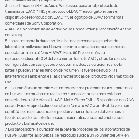
3. La certificación Hi-Res Audio Wireless se basa en el protocolo de
transmisión LDAC™ HD, y el protocolo LDAC™ es obligatorio para el
dispositivo de reproducción. LDAC™ y el logotipo de LDAC son marcas
comerciales de Sony Corporation.
4. ANC es la abreviatura de Active Noise Cancellation (Cancelación Activa
del Ruido).
5. Los datos sobre la duración de la batería proceden de pruebas de
laboratorio realizadas por Huawei, durante las cuales los auriculares se
conectaron a un teléfono HUAWEI Mate 80 Pro, con música
reproduciéndose al 50 % del volumen en formato AAC y otras funciones
configuradas con sus ajustes predeterminados. La duración real de la
batería puede variar en función del volumen, la fuente de audio, las
interferencias ambientales, las características del producto y los hábitos de
uso.
6. La duración de la batería y los datos de carga proceden de los laboratorios
de Huawei. Las pruebas se realizaron cuando los auriculares estaban
conectados a un teléfono HUAWEI Mate X6 con EMUI 15 o posterior, con ANC
desactivado y reproduciendo audio en formato AAC a un nivel de volumen
del 50%. Los resultados reales pueden variar en función del volumen, la
fuente de audio, las interferencias ambientales, las características del
producto y los hábitos de uso.
7. Los datos sobre la duración de la batería proceden de los laboratorios de
Huawei. Durante las pruebas, se reprodujo audio a un volumen del 50% en