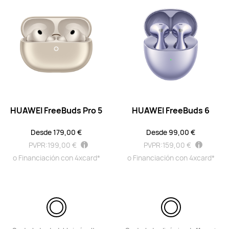
HUAWEI FreeBuds 7i
Desde 99,00 €
o Financiación con 4xcard*
Descubre más
Comprar
HUAWEI FreeBuds 6i
HUAWEI FreeBuds Pro 5
HUAWEI FreeBuds 6
Desde 99,00 €
Desde 179,00 €
Desde 99,00 €
o Financiación con 4xcard*
PVPR:
199,00 €
PVPR:
159,00 €
Descubre más
Notificarme
o Financiación con 4xcard*
o Financiación con 4xcard*
HUAWEI FreeBuds SE 4 ANC