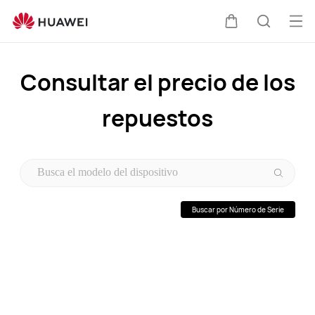
Soporte
técnico
Abri
Carrito
Búsque
de
me
HUAWEI
Consultar el precio de los
repuestos
Buscar por Número de Serie